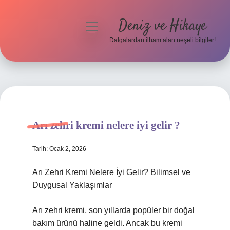
Deniz ve Hikaye
menüyü
aç
Dalgalardan ilham alan neşeli bilgiler!
Anasayfa
Gizlilik Politikası
Yasal Uyarı
Arı zehri kremi nelere iyi gelir ?
Hakkımızda
Tarih: Ocak 2, 2026
Arı Zehri Kremi Nelere İyi Gelir? Bilimsel ve
Duygusal Yaklaşımlar
Arı zehri kremi, son yıllarda popüler bir doğal
bakım ürünü haline geldi. Ancak bu kremi