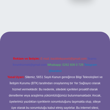
bet yeni giriş
ilbet yeni giriş
grandoperabet
betexper
Reklam ve İletişim:
E-mail:
backlinkpaneli@gmail.com
Teams:
forumhizmeti@gmail.com
Whatsapp: 0262 606 0 726
Telegram:
@karabul
Yasal Uyarı:
Sitemiz, 5651 Sayılı Kanun gereğince Bilgi Teknolojileri ve
İletişim Kurumu (BTK) tarafından onaylanmış bir Yer Sağlayıcı olarak
hizmet vermektedir. Bu nedenle, sitedeki içerikleri proaktif olarak
denetleme veya araştırma yükümlülüğümüz bulunmamaktadır. Ancak,
üyelerimiz yazdıkları içeriklerin sorumluluğunu taşımakta olup, siteye
üye olarak bu sorumluluğu kabul etmiş sayılırlar. Bu internet sitesi,