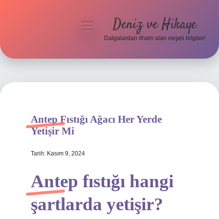
Deniz ve Hikaye
menüyü
aç
Dalgalardan ilham alan neşeli bilgiler!
Anasayfa
Gizlilik Politikası
Yasal Uyarı
Antep Fıstığı Ağacı Her Yerde
Hakkımızda
Yetişir Mi
Tarih: Kasım 9, 2024
Antep fıstığı hangi
şartlarda yetişir?