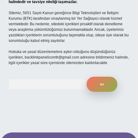
halindedir ve tavsiye niteliği taşımazlar.
Sitemiz, 5651 Sayılı Kanun gereğince Bilgi Teknolojileri ve İletişim
Kurumu (BTK) tarafından onaylanmış bir Yer Sağlayıcı olarak hizmet
vermektedir. Bu nedenle, sitedeki içerikleri proaktif olarak denetleme
veya araştırma yükümlülüğümüz bulunmamaktadır. Ancak, üyelerimiz
yazdıkları içeriklerin sorumluluğunu taşımakta olup, siteye üye olarak bu
sorumluluğu kabul etmiş sayılırlar.
Hukuka ve yasal düzenlemelere aykırı olduğunu düşündüğünüz
içerikleri,
backlinkpanelicomtr@gmail.com
adresine bildirmeniz halinde,
ilgili içerikler yasal süre içerisinde sitemizden kaldırılacaktır.
Arama
eni giriş
ilbet yeni giriş
grandoperabet
betexper