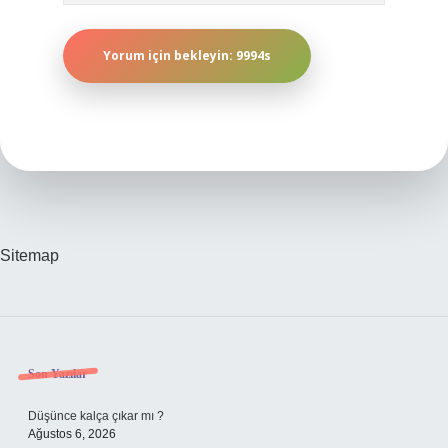
Sitemap
Sidebar
Son Yazılar
Düşünce kalça çıkar mı ?
Ağustos 6, 2026