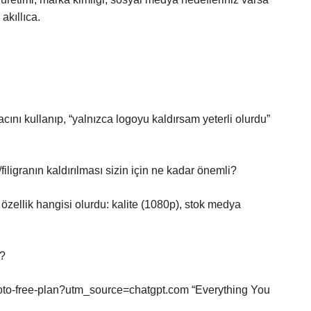
akıllıca.
cını kullanıp, “yalnızca logoyu kaldırsam yeterli olurdu”
ligranın kaldırılması sizin için ne kadar önemli?
k özellik hangisi olurdu: kalite (1080p), stok medya
r?
moto-free-plan?utm_source=chatgpt.com “Everything You