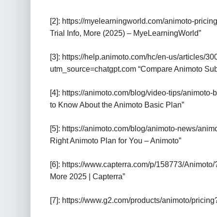
[2]: https://myelearningworld.com/animoto-prici
Trial Info, More (2025) – MyeLearningWorld”
[3]: https://help.animoto.com/hc/en-us/article
utm_source=chatgpt.com “Compare Animoto Subs
[4]: https://animoto.com/blog/video-tips/animo
to Know About the Animoto Basic Plan”
[5]: https://animoto.com/blog/animoto-news/anim
Right Animoto Plan for You – Animoto”
[6]: https://www.capterra.com/p/158773/Animoto/
More 2025 | Capterra”
[7]: https://www.g2.com/products/animoto/prici