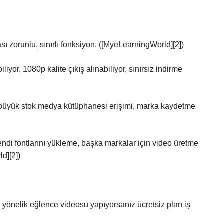
sı zorunlu, sınırlı fonksiyon. ([MyeLearningWorld][2])
iliyor, 1080p kalite çıkış alınabiliyor, sınırsız indirme
, büyük stok medya kütüphanesi erişimi, marka kaydetme
endi fontlarını yükleme, başka markalar için video üretme
d][2])
önelik eğlence videosu yapıyorsanız ücretsiz plan iş