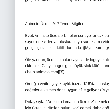
—
Animoto Ücretli Mi? Temel Bilgiler
Evet, Animoto ücretsiz bir plan sunuyor ancak bu p
sayesinde videolar oluşturabiliyorsunuz ama vid
gelişmiş özellikler kilitli durumda. ([MyeLearning
Öte yandan, ücretli planlar sayesinde logoyu ka
eklemek, Getty Images gibi büyük stok kütüphanel
([help.animoto.com][3])
Örneğin veriler şöyle: aylık bazda $16’dan başlayan
değerlerle kısmen daha uygun hâle geliyor. ([My
Dolayısıyla, “Animoto tamamen ücretsiz” demek do
için ücretli sürümleri bulunuyor” demek daha doğ