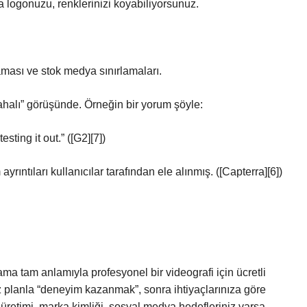
a logonuzu, renklerinizi koyabiliyorsunuz.
rlaması ve stok medya sınırlamaları.
pahalı” görüşünde. Örneğin bir yorum şöyle:
sting it out.” ([G2][7])
yrıntıları kullanıcılar tarafından ele alınmış. ([Capterra][6])
ama tam anlamıyla profesyonel bir videografi için ücretli
siz planla “deneyim kazanmak”, sonra ihtiyaçlarınıza göre
ik üretimi, marka kimliği, sosyal medya hedefleriniz varsa