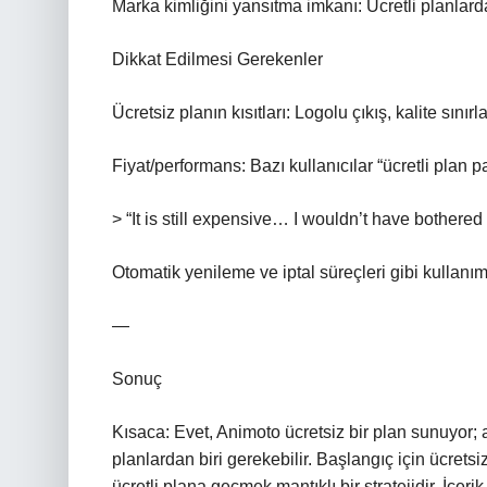
Marka kimliğini yansıtma imkanı: Ücretli planlard
Dikkat Edilmesi Gerekenler
Ücretsiz planın kısıtları: Logolu çıkış, kalite sını
Fiyat/performans: Bazı kullanıcılar “ücretli plan 
> “It is still expensive… I wouldn’t have bothered te
Otomatik yenileme ve iptal süreçleri gibi kullanım a
—
Sonuç
Kısaca: Evet, Animoto ücretsiz bir plan sunuyor; 
planlardan biri gerekebilir. Başlangıç için ücret
ücretli plana geçmek mantıklı bir stratejidir. İçer