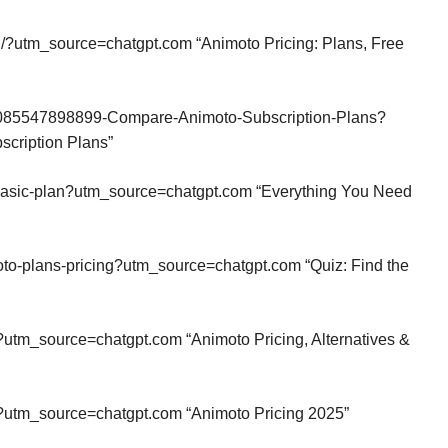
ng/?utm_source=chatgpt.com “Animoto Pricing: Plans, Free
s/30085547898899-Compare-Animoto-Subscription-Plans?
cription Plans”
to-basic-plan?utm_source=chatgpt.com “Everything You Need
oto-plans-pricing?utm_source=chatgpt.com “Quiz: Find the
?utm_source=chatgpt.com “Animoto Pricing, Alternatives &
ng?utm_source=chatgpt.com “Animoto Pricing 2025”