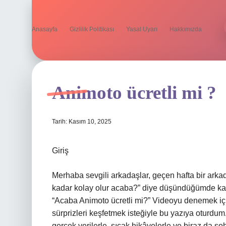
Anasayfa
Gizlilik Politikası
Yasal Uyarı
Hakkımızda
Animoto ücretli mi ?
Tarih: Kasım 10, 2025
Giriş
Merhaba sevgili arkadaşlar, geçen hafta bir ark
kadar kolay olur acaba?” diye düşündüğümde karş
“Acaba Animoto ücretli mi?” Videoyu denemek içi
sürprizleri keşfetmek isteğiyle bu yazıya oturdum.
gerçek verilerle, sıcak hikâyelerle ve biraz da so