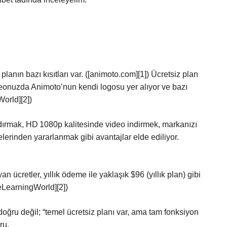
lanın bazı kısıtları var. ([animoto.com][1]) Ücretsiz plan
eonuzda Animoto’nun kendi logosu yer alıyor ve bazı
World][2])
ldırmak, HD 1080p kalitesinde video indirmek, markanızı
erinden yararlanmak gibi avantajlar elde ediliyor.
 ücretler, yıllık ödeme ile yaklaşık $96 (yıllık plan) gibi
eLearningWorld][2])
ğru değil; “temel ücretsiz planı var, ama tam fonksiyon
ru.