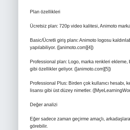
Plan özellikleri
Ücretsiz plan: 720p video kalitesi, Animoto marka
Basic/Ücretli giriş planı: Animoto logosu kaldırılab
yapılabiliyor. ([animoto.com][4])
Professional plan: Logo, marka renkleri ekleme
gibi özellikler geliyor. ([animoto.com][5])
Professional Plus: Birden çok kullanıcı hesabı, k
lisansı gibi üst düzey nimetler. ([MyeLearningWorl
Değer analizi
Eğer sadece zaman geçirme amaçlı, arkadaşlara y
görebilir.