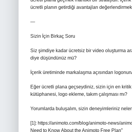
ücretli planın getirdiği avantajları değerlendirmek 
—
Sizin İçin Birkaç Soru
Siz şimdiye kadar ücretsiz bir video oluşturma ara
diye düşündünüz mü?
İçerik üretiminde markalaşma açısından logonun/fi
Eğer ücretli plana geçseydiniz, sizin için en kriti
kütüphanesi, logo ekleme, takım çalışması mı?
Yorumlarda buluşalım, sizin deneyimleriniz nele
[1]: https://animoto.com/blog/animoto-news/ani
Need to Know About the Animoto Free Plan”