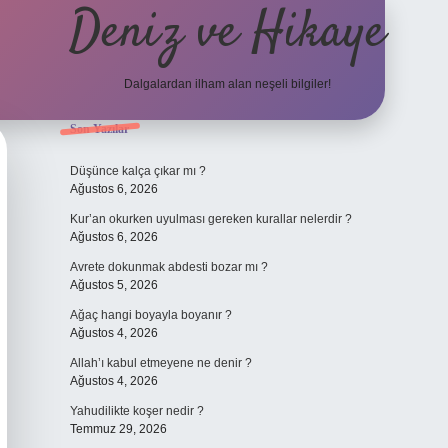
Deniz ve Hikaye
Dalgalardan ilham alan neşeli bilgiler!
Sidebar
Son Yazılar
ilbet yeni giriş
ilbet yeni giriş
grandoperabet
betexper
Düşünce kalça çıkar mı ?
Ağustos 6, 2026
Kur’an okurken uyulması gereken kurallar nelerdir ?
Ağustos 6, 2026
Avrete dokunmak abdesti bozar mı ?
Ağustos 5, 2026
Ağaç hangi boyayla boyanır ?
Ağustos 4, 2026
Allah’ı kabul etmeyene ne denir ?
Ağustos 4, 2026
Yahudilikte koşer nedir ?
Temmuz 29, 2026