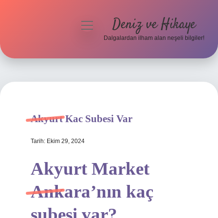
Deniz ve Hikaye
menüyü
aç
Dalgalardan ilham alan neşeli bilgiler!
Anasayfa
Gizlilik Politikası
Yasal Uyarı
Akyurt Kac Subesi Var
Hakkımızda
Tarih: Ekim 29, 2024
Akyurt Market
Ankara’nın kaç
şubesi var?