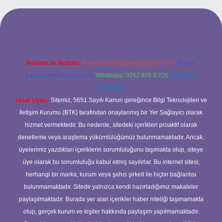
t yeni giriş
ilbet yeni giriş
grandoperabet
betexper
Reklam ve İletişim:
E-mail:
backlinkpaneli@gmail.com
Teams:
forumhizmeti@gmail.com
Whatsapp: 0262 606 0 726
Telegram:
@karabul
Yasal Uyarı:
Sitemiz, 5651 Sayılı Kanun gereğince Bilgi Teknolojileri ve
İletişim Kurumu (BTK) tarafından onaylanmış bir Yer Sağlayıcı olarak
hizmet vermektedir. Bu nedenle, sitedeki içerikleri proaktif olarak
denetleme veya araştırma yükümlülüğümüz bulunmamaktadır. Ancak,
üyelerimiz yazdıkları içeriklerin sorumluluğunu taşımakta olup, siteye
üye olarak bu sorumluluğu kabul etmiş sayılırlar. Bu internet sitesi,
herhangi bir marka, kurum veya şahıs şirketi ile hiçbir bağlantısı
bulunmamaktadır. Sitede yalnızca kendi hazırladığımız makaleler
paylaşılmaktadır. Burada yer alan içerikler haber niteliği taşımamakta
olup, gerçek kurum ve kişiler hakkında paylaşım yapılmamaktadır.