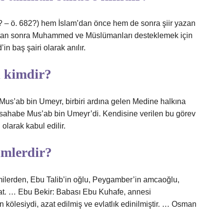
uktan sonra Muhammed ve Müslümanları desteklemek için
n baş şairi olarak anılır.
i kimdir?
us’ab bin Umeyr, birbiri ardına gelen Medine halkına
en sahabe Mus’ab bin Umeyr’di. Kendisine verilen bu görev
olarak kabul edilir.
imlerdir?
milerden, Ebu Talib’in oğlu, Peygamber’in amcaoğlu,
mat. … Ebu Bekir: Babası Ebu Kuhafe, annesi
ölesiydi, azat edilmiş ve evlatlık edinilmiştir. … Osman