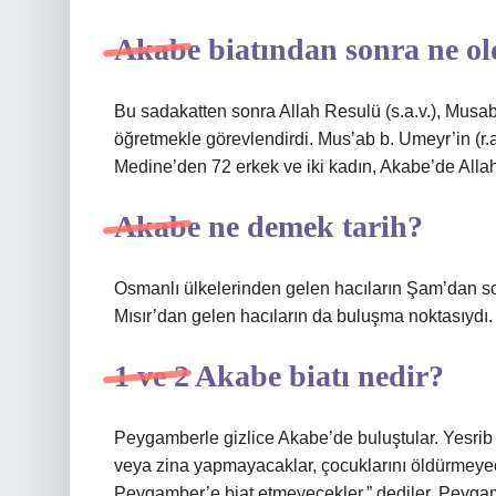
Akabe biatından sonra ne o
Bu sadakatten sonra Allah Resulü (s.a.v.), Musab b
öğretmekle görevlendirdi. Mus’ab b. Umeyr’in (r.a
Medine’den 72 erkek ve iki kadın, Akabe’de Allah 
Akabe ne demek tarih?
Osmanlı ülkelerinden gelen hacıların Şam’dan s
Mısır’dan gelen hacıların da buluşma noktasıydı.
1 ve 2 Akabe biatı nedir?
Peygamberle gizlice Akabe’de buluştular. Yesrib ha
veya zina yapmayacaklar, çocuklarını öldürmeyece
Peygamber’e biat etmeyecekler.” dediler. Peygamb