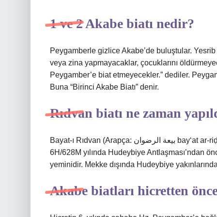
1 ve 2 Akabe biatı nedir?
Peygamberle gizlice Akabe’de buluştular. Yesrib ha
veya zina yapmayacaklar, çocuklarını öldürmeyece
Peygamber’e biat etmeyecekler.” dediler. Peygamb
Buna “Birinci Akabe Biatı” denir.
Rıdvan biatı ne zaman yapıl
Bayat-ı Rıdvan (Arapça: بيعة الرضوان bayʻat ar-riḍwān), Bayat-ı Secere veya Bayat-ı Rıza, sahabenin
6H/628M yılında Hudeybiye Antlaşması’ndan ön
yeminidir. Mekke dışında Hudeybiye yakınlarında b
Akabe biatları hicretten önc