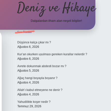
Deniz ve Hikaye
Dalgalardan ilham alan neşeli bilgiler!
Sidebar
Son Yazılar
ilbet yeni giriş
ilbet yeni giriş
grandoperabet
betexper
Düşünce kalça çıkar mı ?
Ağustos 6, 2026
Kur’an okurken uyulması gereken kurallar nelerdir ?
Ağustos 6, 2026
Avrete dokunmak abdesti bozar mı ?
Ağustos 5, 2026
Ağaç hangi boyayla boyanır ?
Ağustos 4, 2026
Allah’ı kabul etmeyene ne denir ?
Ağustos 4, 2026
Yahudilikte koşer nedir ?
Temmuz 29, 2026