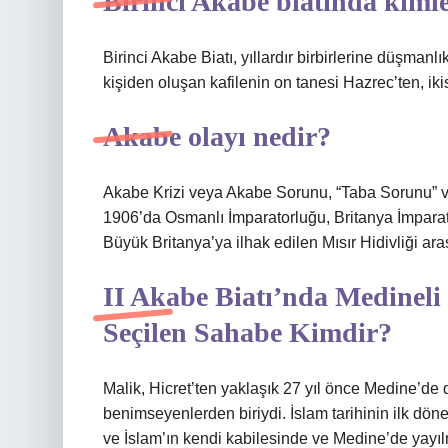
Birinci Akabe biatında kiml
Birinci Akabe Biatı, yıllardır birbirlerine düşmanl
kişiden oluşan kafilenin on tanesi Hazrec’ten, iki
Akabe olayı nedir?
Akabe Krizi veya Akabe Sorunu, “Taba Sorunu” veya
1906’da Osmanlı İmparatorluğu, Britanya İmparato
Büyük Britanya’ya ilhak edilen Mısır Hidivliği aras
II Akabe Biatı’nda Medineli
Seçilen Sahabe Kimdir?
Malik, Hicret’ten yaklaşık 27 yıl önce Medine’de
benimseyenlerden biriydi. İslam tarihinin ilk dön
ve İslam’ın kendi kabilesinde ve Medine’de yayı