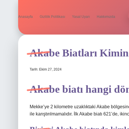
Anasayfa
Gizlilik Politikası
Yasal Uyarı
Hakkımızda
Akabe Biatları Kimi
Tarih: Ekim 27, 2024
Akabe biatı hangi dö
Mekke’ye 2 kilometre uzaklıktaki Akabe bölgesinde
ile karıştırılmamalıdır. İlk Akabe biatı 621’de, iki