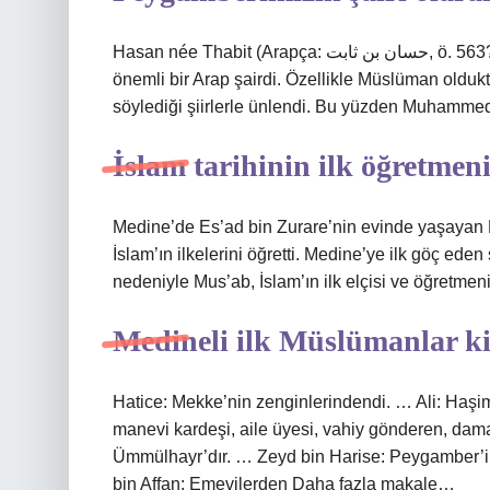
Hasan née Thabit (Arapça: حسان بن ثابت, ö. 563? – ö. 682?) hem İslam’dan önce hem de sonra şiir yazan
önemli bir Arap şairdi. Özellikle Müslüman old
söylediği şiirlerle ünlendi. Bu yüzden Muhammed’i
İslam tarihinin ilk öğretmen
Medine’de Es’ad bin Zurare’nin evinde yaşayan M
İslam’ın ilkelerini öğretti. Medine’ye ilk göç ed
nedeniyle Mus’ab, İslam’ın ilk elçisi ve öğretmeni 
Medineli ilk Müslümanlar k
Hatice: Mekke’nin zenginlerindendi. … Ali: Haşi
manevi kardeşi, aile üyesi, vahiy gönderen, da
Ümmülhayr’dır. … Zeyd bin Harise: Peygamber’in k
bin Affan: Emevilerden Daha fazla makale…