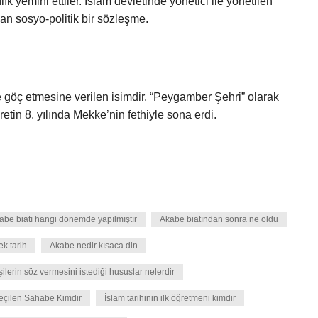
k yemini ettiler. İslam devletinde yönetici ile yönetilen
lan sosyo-politik bir sözleşme.
göç etmesine verilen isimdir. “Peygamber Şehri” olarak
retin 8. yılında Mekke’nin fethiyle sona erdi.
abe biatı hangi dönemde yapılmıştır
Akabe biatından sonra ne oldu
k tarih
Akabe nedir kısaca din
erin söz vermesini istediği hususlar nelerdir
Seçilen Sahabe Kimdir
İslam tarihinin ilk öğretmeni kimdir