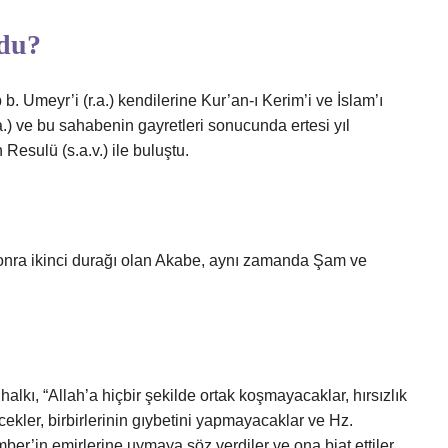
ldu?
. Umeyr’i (r.a.) kendilerine Kur’an-ı Kerim’i ve İslam’ı
.) ve bu sahabenin gayretleri sonucunda ertesi yıl
Resulü (s.a.v.) ile buluştu.
onra ikinci durağı olan Akabe, aynı zamanda Şam ve
lkı, “Allah’a hiçbir şekilde ortak koşmayacaklar, hırsızlık
kler, birbirlerinin gıybetini yapmayacaklar ve Hz.
er’in emirlerine uymaya söz verdiler ve ona biat ettiler.