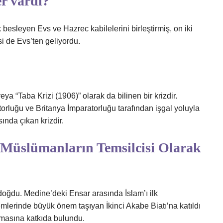
er vardı?
ık besleyen Evs ve Hazrec kabilelerini birleştirmiş, on iki
si de Evs’ten geliyordu.
 “Taba Krizi (1906)” olarak da bilinen bir krizdir.
rluğu ve Britanya İmparatorluğu tarafından işgal yoluyla
ında çıkan krizdir.
 Müslümanların Temsilcisi Olarak
 doğdu. Medine’deki Ensar arasında İslam’ı ilk
emlerinde büyük önem taşıyan İkinci Akabe Biatı’na katıldı
lmasına katkıda bulundu.