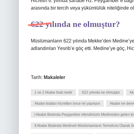
Hicretin 6. yılında sahabe Hz. Peygamber’e bağlılı
arasında bir tercih veya yükümlülük niteliğinde o
622 yılında ne olmuştur?
Müslümanların 622 yılında Mekke’den Medine’ye 
adlandırılan Yesrib’e göç etti. Medine’ye göç, Hic
Tarih:
Makaleler
1 ve 2 Akabe biatı nedir
622 yılında ne olmuştur
Ak
Akabe biatları hicretten önce mi yapılıyor
Akabe ne deme
I Akabe Biatında Peygamber efendimizin Medineden gelen kişil
II Akabe Biatında Medineli Müslümanların Temsilcisi Olarak 