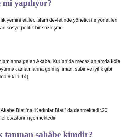
e mi yapılıyor?
k yemini ettiler. İslam devletinde yönetici ile yönetilen
lan sosyo-politik bir sözleşme.
” anlamlarına gelen Akabe, Kur’an’da mecaz anlamda köle
urmak anlamlarına gelmiş; iman, sabır ve iyilik gibi
eled 90/11-14).
Akabe Biatı’na “Kadınlar Biatı” da denmektedir.20
mel esaslarını içermektedir.
k tanınan sahâbe kimdir?