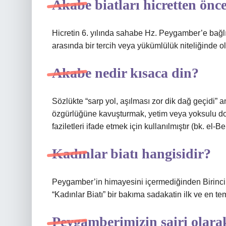
Akabe biatları hicretten önc
Hicretin 6. yılında sahabe Hz. Peygamber’e bağlılı
arasında bir tercih veya yükümlülük niteliğinde o
Akabe nedir kısaca din?
Sözlükte “sarp yol, aşılması zor dik dağ geçidi
özgürlüğüne kavuşturmak, yetim veya yoksulu doy
faziletleri ifade etmek için kullanılmıştır (bk. el-B
Kadınlar biatı hangisidir?
Peygamber’in himayesini içermediğinden Birinci 
“Kadınlar Biatı” bir bakıma sadakatin ilk ve en te
Peygamberimizin şairi olara