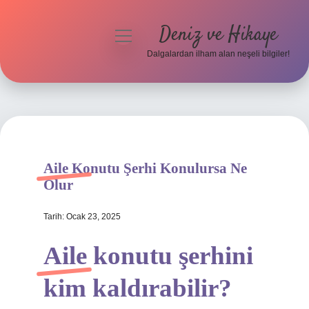
Deniz ve Hikaye
menüyü
aç
Dalgalardan ilham alan neşeli bilgiler!
Anasayfa
Gizlilik Politikası
Yasal Uyarı
Aile Konutu Şerhi Konulursa Ne
Hakkımızda
Olur
Tarih: Ocak 23, 2025
Aile konutu şerhini
kim kaldırabilir?