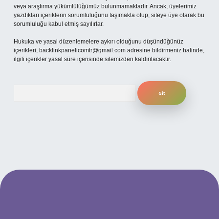
veya araştırma yükümlülüğümüz bulunmamaktadır. Ancak, üyelerimiz
yazdıkları içeriklerin sorumluluğunu taşımakta olup, siteye üye olarak bu
sorumluluğu kabul etmiş sayılırlar.
Hukuka ve yasal düzenlemelere aykırı olduğunu düşündüğünüz
içerikleri,
backlinkpanelicomtr@gmail.com
adresine bildirmeniz halinde,
ilgili içerikler yasal süre içerisinde sitemizden kaldırılacaktır.
Arama
i giriş
ilbet yeni giriş
grandoperabet
betexper