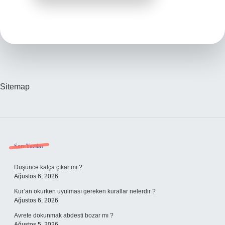
Sitemap
Sidebar
Son Yazılar
Düşünce kalça çıkar mı ?
Ağustos 6, 2026
Kur’an okurken uyulması gereken kurallar nelerdir ?
Ağustos 6, 2026
Avrete dokunmak abdesti bozar mı ?
Ağustos 5, 2026