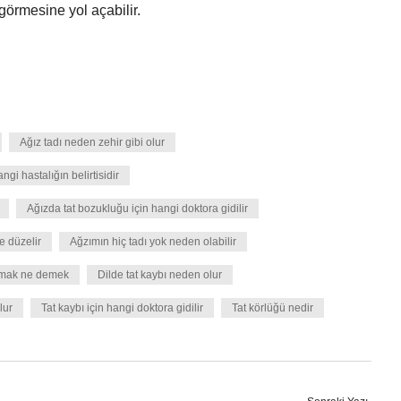
görmesine yol açabilir.
Ağız tadı neden zehir gibi olur
ngi hastalığın belirtisidir
Ağızda tat bozukluğu için hangi doktora gidilir
e düzelir
Ağzımın hiç tadı yok neden olabilir
ulmak ne demek
Dilde tat kaybı neden olur
lur
Tat kaybı için hangi doktora gidilir
Tat körlüğü nedir