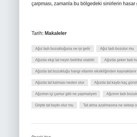
çarpması, zamanla bu bölgedeki sinirlerin hasar 
Tarih:
Makaleler
Ağız tadı bozukluğuna ne iyi gelir
Ağız tadı bozulur mu
Ağızda ekşi tat neyin belirtisi olabilir
Ağızda şeker tadı ha
Ağızda tat bozukluğu hangi vitamin eksikliğinden kaynaklanır
Ağızda tat kalması neden olur
Ağızda tat kaybı kaç günd
Ağzımın içi çamur gibi ne yapmalıyım
Ağzının tadı boz
Gripte tat kaybı olur mu
Tat alma azalmasına ne sebep o