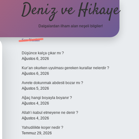
Deniz ve Hikaye
Dalgalardan ilham alan neşeli bilgiler!
Sidebar
Son Yazılar
ilbet yeni giriş
ilbet yeni giriş
grandoperabet
betexper
Düşünce kalça çıkar mı ?
Ağustos 6, 2026
Kur’an okurken uyulması gereken kurallar nelerdir ?
Ağustos 6, 2026
Avrete dokunmak abdesti bozar mı ?
Ağustos 5, 2026
Ağaç hangi boyayla boyanır ?
Ağustos 4, 2026
Allah’ı kabul etmeyene ne denir ?
Ağustos 4, 2026
Yahudilikte koşer nedir ?
Temmuz 29, 2026