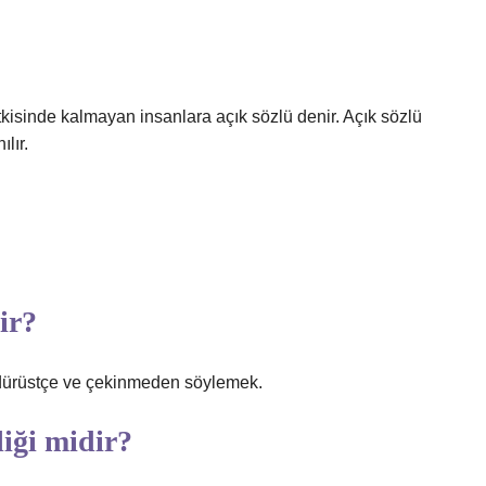
isinde kalmayan insanlara açık sözlü denir. Açık sözlü
lır.
ir?
i dürüstçe ve çekinmeden söylemek.
liği midir?