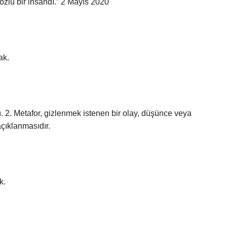
sözlü bir insandı.” 2 Mayıs 2020
ak.
ı. 2. Metafor, gizlenmek istenen bir olay, düşünce veya
açıklanmasıdır.
k.