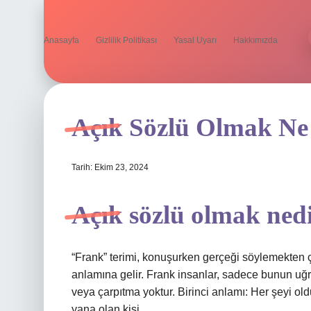
Anasayfa
Gizlilik Politikası
Yasal Uyarı
Hakkımızda
Açık Sözlü Olmak Ne
Tarih: Ekim 23, 2024
Açık sözlü olmak ned
“Frank” terimi, konuşurken gerçeği söylemekten 
anlamına gelir. Frank insanlar, sadece bunun uğr
veya çarpıtma yoktur. Birinci anlamı: Her şeyi old
yana olan kişi.