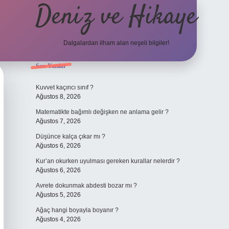
Deniz ve Hikaye
Dalgalardan ilham alan neşeli bilgiler!
Sidebar
Son Yazılar
ilbet yeni giriş
ilbet yeni giriş
grandoperabet
betexper
Kuvvet kaçıncı sınıf ?
Ağustos 8, 2026
Matematikte bağımlı değişken ne anlama gelir ?
Ağustos 7, 2026
Düşünce kalça çıkar mı ?
Ağustos 6, 2026
Kur’an okurken uyulması gereken kurallar nelerdir ?
Ağustos 6, 2026
Avrete dokunmak abdesti bozar mı ?
Ağustos 5, 2026
Ağaç hangi boyayla boyanır ?
Ağustos 4, 2026