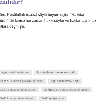
emlidir?
göre, Resûlullah (s.a.s.) şöyle buyurmuştur: “Hakktan
ötürür.” Bir kimse her zaman hakkı söyler ve haktan ayrılmaz
ıtlara geçmiştir.
Açık olmak ne demek
Açık söylemek ne anlama gelir
ık sözlü olmak kişilik özelliği midir
Açık sözlü olmak nedir
sözlü olmak ne anlama gelir
Doğru sözlü olmak neden önemlidir
Sözlü konuşmak ne demek
Sözlü ne işe yarar