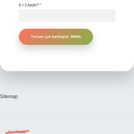
6 + 2 kaçtır?
*
Sitemap
Son Yazılar