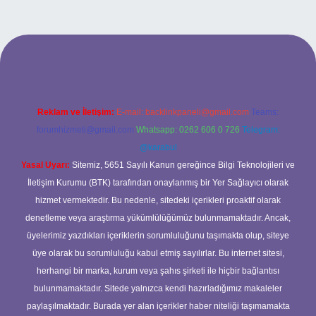
ilbet yeni giriş
ilbet yeni giriş
grandoperabet
betexper
Reklam ve İletişim:
E-mail:
backlinkpaneli@gmail.com
Teams:
forumhizmeti@gmail.com
Whatsapp: 0262 606 0 726
Telegram:
@karabul
Yasal Uyarı:
Sitemiz, 5651 Sayılı Kanun gereğince Bilgi Teknolojileri ve
İletişim Kurumu (BTK) tarafından onaylanmış bir Yer Sağlayıcı olarak
hizmet vermektedir. Bu nedenle, sitedeki içerikleri proaktif olarak
denetleme veya araştırma yükümlülüğümüz bulunmamaktadır. Ancak,
üyelerimiz yazdıkları içeriklerin sorumluluğunu taşımakta olup, siteye
üye olarak bu sorumluluğu kabul etmiş sayılırlar. Bu internet sitesi,
herhangi bir marka, kurum veya şahıs şirketi ile hiçbir bağlantısı
bulunmamaktadır. Sitede yalnızca kendi hazırladığımız makaleler
paylaşılmaktadır. Burada yer alan içerikler haber niteliği taşımamakta