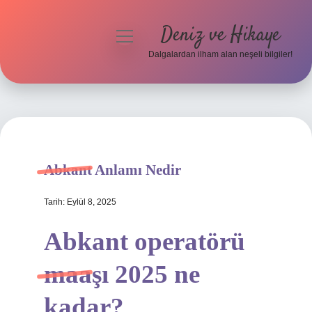
Deniz ve Hikaye
menüyü
aç
Dalgalardan ilham alan neşeli bilgiler!
Anasayfa
Gizlilik Politikası
Yasal Uyarı
Abkant Anlamı Nedir
Hakkımızda
Tarih: Eylül 8, 2025
Abkant operatörü
maaşı 2025 ne
kadar?