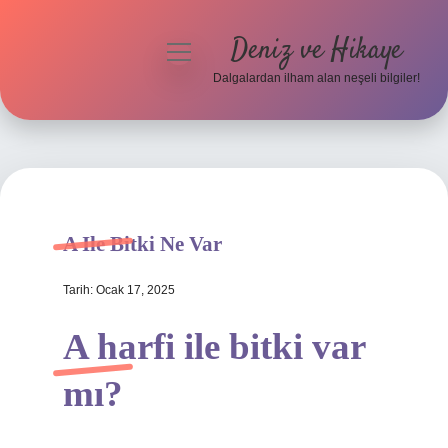
Deniz ve Hikaye
menüyü
aç
Dalgalardan ilham alan neşeli bilgiler!
Anasayfa
Gizlilik Politikası
Yasal Uyarı
A Ile Bitki Ne Var
Hakkımızda
Tarih: Ocak 17, 2025
A harfi ile bitki var
mı?