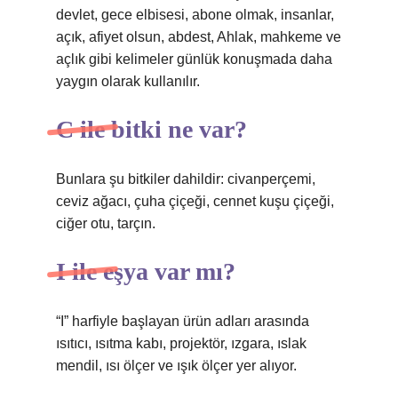
devlet, gece elbisesi, abone olmak, insanlar,
açık, afiyet olsun, abdest, Ahlak, mahkeme ve
açlık gibi kelimeler günlük konuşmada daha
yaygın olarak kullanılır.
C ile bitki ne var?
Bunlara şu bitkiler dahildir: civanperçemi,
ceviz ağacı, çuha çiçeği, cennet kuşu çiçeği,
ciğer otu, tarçın.
I ile eşya var mı?
“I” harfiyle başlayan ürün adları arasında
ısıtıcı, ısıtma kabı, projektör, ızgara, ıslak
mendil, ısı ölçer ve ışık ölçer yer alıyor.