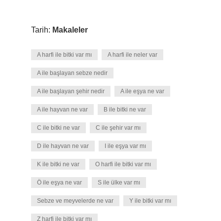
Tarih:
Makaleler
A harfi ile bitki var mı
A harfi ile neler var
A ile başlayan sebze nedir
A ile başlayan şehir nedir
A ile eşya ne var
A ile hayvan ne var
B ile bitki ne var
C ile bitki ne var
C ile şehir var mı
D ile hayvan ne var
I ile eşya var mı
K ile bitki ne var
O harfi ile bitki var mı
Ö ile eşya ne var
S ile ülke var mı
Sebze ve meyvelerde ne var
Y ile bitki var mı
Z harfi ile bitki var mı