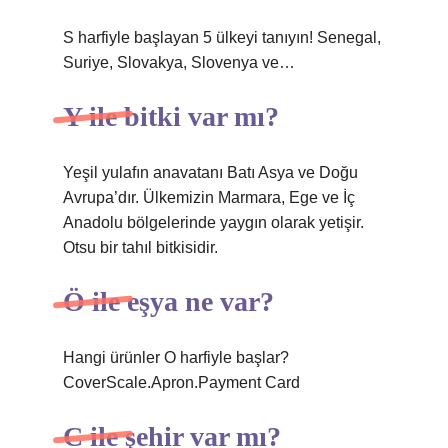
S harfiyle başlayan 5 ülkeyi tanıyın! Senegal,
Suriye, Slovakya, Slovenya ve…
Y ile bitki var mı?
Yeşil yulafın anavatanı Batı Asya ve Doğu
Avrupa’dır. Ülkemizin Marmara, Ege ve İç
Anadolu bölgelerinde yaygın olarak yetişir.
Otsu bir tahıl bitkisidir.
Ö ile eşya ne var?
Hangi ürünler O harfiyle başlar?
CoverScale.Apron.Payment Card
C ile şehir var mı?