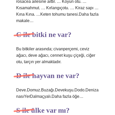
rosacea ailesine aittir. … Koyun otu. …
Kısamahmut. … Kırlangıçotu. … Kiraz sapı …
Kına Kına. …Keten tohumu tanesi.Daha fazla
makale…
C ile bitki ne var?
Bu bitkiler arasında; civanperçemi, ceviz
ağacı, deve ağacı, cennet kuşu çiçeği, ciğer
otu, tarçın yer almaktadır.
D ile hayvan ne var?
Deve.Domuz.Buzağı.Devekuşu.Dodo.Deniza
nasıYerDalmaçyalı.Daha fazla öğe…
S ile ülke var mı?