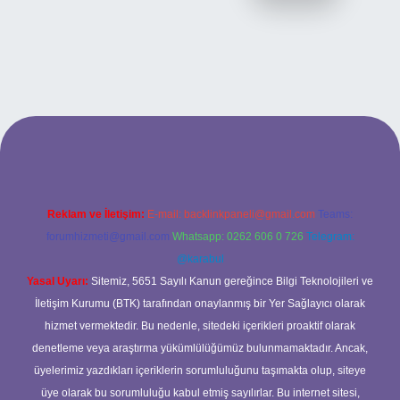
ilbet yeni giriş
ilbet yeni giriş
grandoperabet
betexper
Reklam ve İletişim:
E-mail:
backlinkpaneli@gmail.com
Teams:
forumhizmeti@gmail.com
Whatsapp: 0262 606 0 726
Telegram:
@karabul
Yasal Uyarı:
Sitemiz, 5651 Sayılı Kanun gereğince Bilgi Teknolojileri ve
İletişim Kurumu (BTK) tarafından onaylanmış bir Yer Sağlayıcı olarak
hizmet vermektedir. Bu nedenle, sitedeki içerikleri proaktif olarak
denetleme veya araştırma yükümlülüğümüz bulunmamaktadır. Ancak,
üyelerimiz yazdıkları içeriklerin sorumluluğunu taşımakta olup, siteye
üye olarak bu sorumluluğu kabul etmiş sayılırlar. Bu internet sitesi,