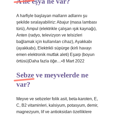
A ile eşya ne var?
A harfiyle başlayan malların adlarını şu
şekilde sıralayabiliriz: Abajur (masa lambası
türü), Ampul (elektrikle çalışan ışık kaynağı),
Anten (radyo, televizyon ve telsizleri
bağlamak için kullanılan cihaz), Ayakkabı
(ayakkabı), Elektrikli süpürge (kirli havayı
emen elektronik mutfak aleti) Eşarp (boyun
örtüsü)Daha fazla öğe…•8 Mart 2022
Sebze ve meyvelerde ne
var?
Meyve ve sebzeler folik asit, beta-karoten, E,
C, B2 vitaminleri, kalsiyum, potasyum, demir,
magnezyum, lif ve antioksidan özelliklere