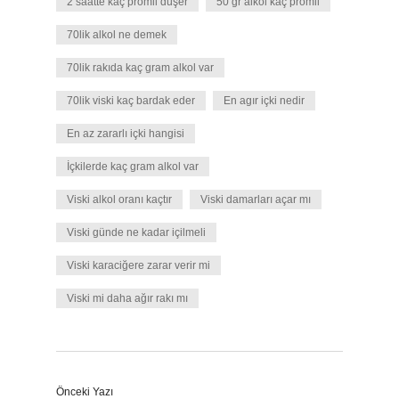
2 saatte kaç promil düşer
50 gr alkol kaç promil
70lik alkol ne demek
70lik rakıda kaç gram alkol var
70lik viski kaç bardak eder
En agır içki nedir
En az zararlı içki hangisi
İçkilerde kaç gram alkol var
Viski alkol oranı kaçtır
Viski damarları açar mı
Viski günde ne kadar içilmeli
Viski karaciğere zarar verir mi
Viski mi daha ağır rakı mı
Önceki Yazı