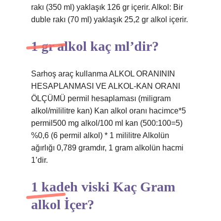
rakı (350 ml) yaklaşık 126 gr içerir. Alkol: Bir
duble rakı (70 ml) yaklaşık 25,2 gr alkol içerir.
1 gr alkol kaç ml’dir?
Sarhoş araç kullanma ALKOL ORANININ
HESAPLANMASI VE ALKOL-KAN ORANI
ÖLÇÜMÜ permil hesaplaması (miligram
alkol/mililitre kan) Kan alkol oranı hacimce*5
permil500 mg alkol/100 ml kan (500:100=5)
%0,6 (6 permil alkol) * 1 mililitre Alkolün
ağırlığı 0,789 gramdır, 1 gram alkolün hacmi
1’dir.
1 kadeh viski Kaç Gram
alkol İçer?