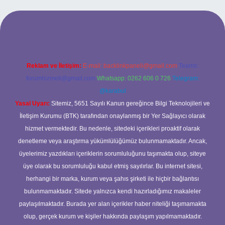
et yeni giriş
ilbet yeni giriş
grandoperabet
betexper
Reklam ve İletişim:
E-mail:
backlinkpaneli@gmail.com
Teams:
forumhizmeti@gmail.com
Whatsapp: 0262 606 0 726
Telegram:
@karabul
Yasal Uyarı:
Sitemiz, 5651 Sayılı Kanun gereğince Bilgi Teknolojileri ve
İletişim Kurumu (BTK) tarafından onaylanmış bir Yer Sağlayıcı olarak
hizmet vermektedir. Bu nedenle, sitedeki içerikleri proaktif olarak
denetleme veya araştırma yükümlülüğümüz bulunmamaktadır. Ancak,
üyelerimiz yazdıkları içeriklerin sorumluluğunu taşımakta olup, siteye
üye olarak bu sorumluluğu kabul etmiş sayılırlar. Bu internet sitesi,
herhangi bir marka, kurum veya şahıs şirketi ile hiçbir bağlantısı
bulunmamaktadır. Sitede yalnızca kendi hazırladığımız makaleler
paylaşılmaktadır. Burada yer alan içerikler haber niteliği taşımamakta
olup, gerçek kurum ve kişiler hakkında paylaşım yapılmamaktadır.