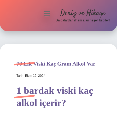
Deniz ve Hikaye
menüyü
aç
Dalgalardan ilham alan neşeli bilgiler!
Anasayfa
Gizlilik Politikası
Yasal Uyarı
70 Lik Viski Kaç Gram Alkol Var
Hakkımızda
Tarih: Ekim 12, 2024
1 bardak viski kaç
alkol içerir?