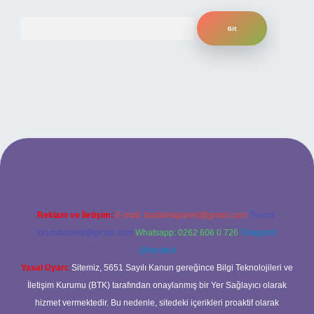
Arama
t yeni giriş
ilbet yeni giriş
grandoperabet
betexper
Reklam ve İletişim:
E-mail:
backlinkpaneli@gmail.com
Teams:
forumhizmeti@gmail.com
Whatsapp: 0262 606 0 726
Telegram:
@karabul
Yasal Uyarı:
Sitemiz, 5651 Sayılı Kanun gereğince Bilgi Teknolojileri ve
İletişim Kurumu (BTK) tarafından onaylanmış bir Yer Sağlayıcı olarak
hizmet vermektedir. Bu nedenle, sitedeki içerikleri proaktif olarak