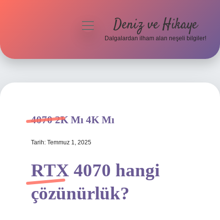
Deniz ve Hikaye
menüyü
aç
Dalgalardan ilham alan neşeli bilgiler!
Anasayfa
Gizlilik Politikası
Yasal Uyarı
4070 2K Mı 4K Mı
Hakkımızda
Tarih: Temmuz 1, 2025
RTX 4070 hangi
çözünürlük?