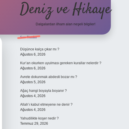
Deniz ve Hikaye
Dalgalardan ilham alan neşeli bilgiler!
Sidebar
Son Yazılar
ilbet yeni giriş
ilbet yeni giriş
grandoperabet
betexper
Düşünce kalça çıkar mı ?
Ağustos 6, 2026
Kur’an okurken uyulması gereken kurallar nelerdir ?
Ağustos 6, 2026
Avrete dokunmak abdesti bozar mı ?
Ağustos 5, 2026
Ağaç hangi boyayla boyanır ?
Ağustos 4, 2026
Allah’ı kabul etmeyene ne denir ?
Ağustos 4, 2026
Yahudilikte koşer nedir ?
Temmuz 29, 2026