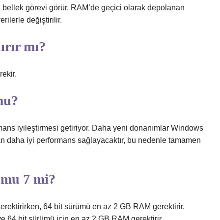
eli bellek görevi görür. RAM’de geçici olarak depolanan
ilerle değiştirilir.
rır mı?
ekir.
mu?
ns iyileştirmesi getiriyor. Daha yeni donanımlar Windows
dan daha iyi performans sağlayacaktır, bu nedenle tamamen
 mu 7 mi?
ektirirken, 64 bit sürümü en az 2 GB RAM gerektirir.
 64 bit sürümü için en az 2 GB RAM gerektirir.