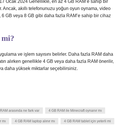
. 17 Ocak 2024 Genellikle, en az 4 GB RAM’e sahip bir
rlidir. Ancak, akıllı telefonunuzu yoğun oyun oynama, video
, 6 GB veya 8 GB gibi daha fazla RAM’e sahip bir cihaz
i mi?
uygulama ve işlem sayısını belirler. Daha fazla RAM daha
satın alırken genellikle 4 GB veya daha fazla RAM önerilir,
a daha yüksek miktarlar seçebilirsiniz.
RAM arasında ne fark var
4 GB RAM ile Minecraft oynanır mı
r mı
4 GB RAM laptop alınır mı
4 GB RAM tablet için yeterli mi