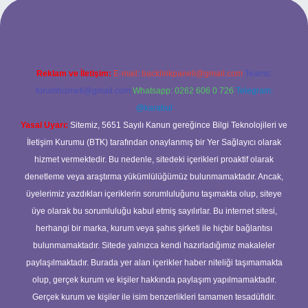
eni giriş
ilbet yeni giriş
grandoperabet
betexper
Reklam ve İletişim:
E-mail:
backlinkpaneli@gmail.com
Teams:
forumhizmeti@gmail.com
Whatsapp: 0262 606 0 726
Telegram:
@karabul
Yasal Uyarı:
Sitemiz, 5651 Sayılı Kanun gereğince Bilgi Teknolojileri ve
İletişim Kurumu (BTK) tarafından onaylanmış bir Yer Sağlayıcı olarak
hizmet vermektedir. Bu nedenle, sitedeki içerikleri proaktif olarak
denetleme veya araştırma yükümlülüğümüz bulunmamaktadır. Ancak,
üyelerimiz yazdıkları içeriklerin sorumluluğunu taşımakta olup, siteye
üye olarak bu sorumluluğu kabul etmiş sayılırlar. Bu internet sitesi,
herhangi bir marka, kurum veya şahıs şirketi ile hiçbir bağlantısı
bulunmamaktadır. Sitede yalnızca kendi hazırladığımız makaleler
paylaşılmaktadır. Burada yer alan içerikler haber niteliği taşımamakta
olup, gerçek kurum ve kişiler hakkında paylaşım yapılmamaktadır.
Gerçek kurum ve kişiler ile isim benzerlikleri tamamen tesadüfidir.