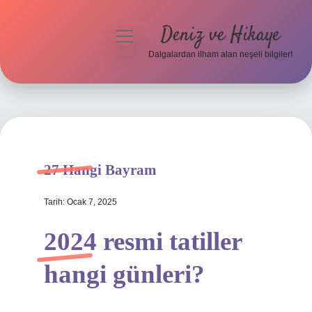
Deniz ve Hikaye
menüyü
aç
Dalgalardan ilham alan neşeli bilgiler!
Anasayfa
Gizlilik Politikası
Yasal Uyarı
27 Hangi Bayram
Hakkımızda
Tarih: Ocak 7, 2025
2024 resmi tatiller
hangi günleri?