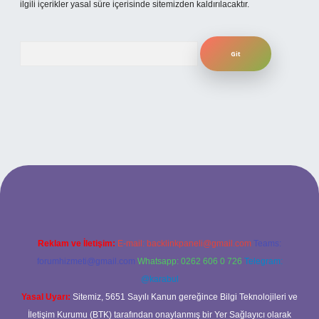
ilgili içerikler yasal süre içerisinde sitemizden kaldırılacaktır.
Arama
ni giriş
ilbet yeni giriş
grandoperabet
betexper
Reklam ve İletişim:
E-mail:
backlinkpaneli@gmail.com
Teams:
forumhizmeti@gmail.com
Whatsapp: 0262 606 0 726
Telegram:
@karabul
Yasal Uyarı:
Sitemiz, 5651 Sayılı Kanun gereğince Bilgi Teknolojileri ve
İletişim Kurumu (BTK) tarafından onaylanmış bir Yer Sağlayıcı olarak