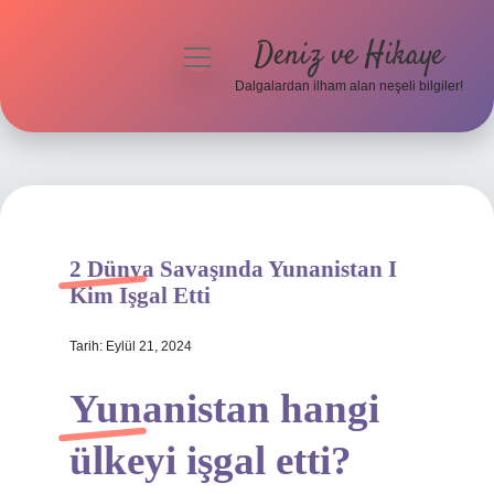
Deniz ve Hikaye
menüyü
aç
Dalgalardan ilham alan neşeli bilgiler!
Anasayfa
Gizlilik Politikası
Yasal Uyarı
2 Dünya Savaşında Yunanistan I
Hakkımızda
Kim Işgal Etti
Tarih: Eylül 21, 2024
Yunanistan hangi
ülkeyi işgal etti?