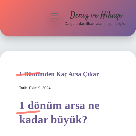
Deniz ve Hikaye
menüyü
aç
Dalgalardan ilham alan neşeli bilgiler!
Anasayfa
Gizlilik Politikası
Yasal Uyarı
1 Dönümden Kaç Arsa Çıkar
Hakkımızda
Tarih: Ekim 9, 2024
1 dönüm arsa ne
kadar büyük?