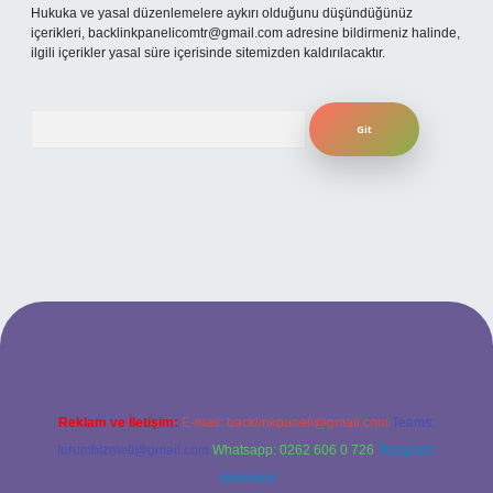
Hukuka ve yasal düzenlemelere aykırı olduğunu düşündüğünüz
içerikleri,
backlinkpanelicomtr@gmail.com
adresine bildirmeniz halinde,
ilgili içerikler yasal süre içerisinde sitemizden kaldırılacaktır.
Arama
t yeni giriş
ilbet yeni giriş
grandoperabet
betexper
Reklam ve İletişim:
E-mail:
backlinkpaneli@gmail.com
Teams:
forumhizmeti@gmail.com
Whatsapp: 0262 606 0 726
Telegram:
@karabul