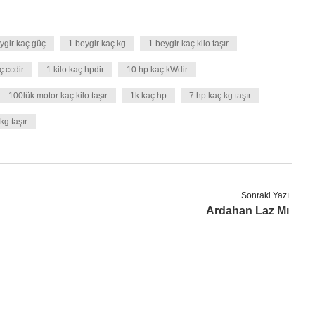
ygir kaç güç
1 beygir kaç kg
1 beygir kaç kilo taşır
ç ccdir
1 kilo kaç hpdir
10 hp kaç kWdir
100lük motor kaç kilo taşır
1k kaç hp
7 hp kaç kg taşır
kg taşır
Sonraki Yazı
Ardahan Laz Mı