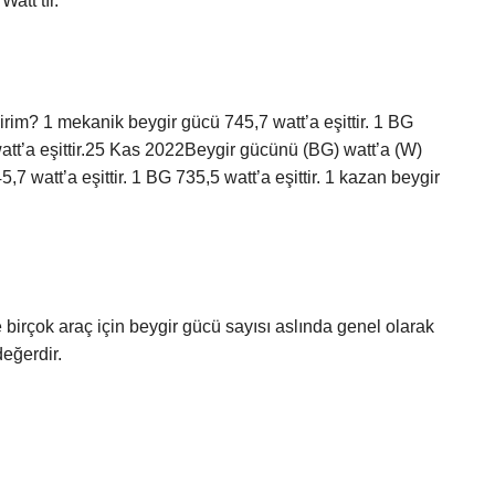
att’tır.
irim? 1 mekanik beygir gücü 745,7 watt’a eşittir. 1 BG
watt’a eşittir.25 Kas 2022Beygir gücünü (BG) watt’a (W)
7 watt’a eşittir. 1 BG 735,5 watt’a eşittir. 1 kazan beygir
 birçok araç için beygir gücü sayısı aslında genel olarak
değerdir.