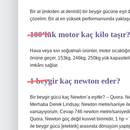
Bir at (eskiden at denirdi) bir beygir gücüne eşit
çözelim: Bir at en yüksek performansında yaklaşık 
100’lük motor kaç kilo taşır
Hava veya sıvı soğutmalı ürünler, motor sıcaklığı
önüne geçer. 153kg, 246kg, 250kg yük kapasitel
imkânı sağlar.
1 beygir kaç newton eder?
Bir beygir gücü kaç Newton’a eşittir? – Quora. N
Merhaba Derek Lindsay, Newton metre/saniye ile 
varsayıyorum. Cevap 746 newton metre/saniyedir
Quora. Newton güç değil kuvvet birimidir, 1 hp
ile beygir gücü [elektrik] arasında dönüşüm yapt