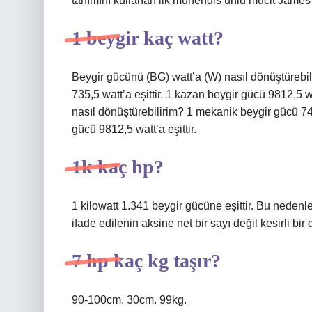
tanımını kullanan ilk mühendis ünlü mucit James W
1 beygir kaç watt?
Beygir gücünü (BG) watt’a (W) nasıl dönüştürebil
735,5 watt’a eşittir. 1 kazan beygir gücü 9812,5 
nasıl dönüştürebilirim? 1 mekanik beygir gücü 745,
gücü 9812,5 watt’a eşittir.
1k kaç hp?
1 kilowatt 1.341 beygir gücüne eşittir. Bu nedenle
ifade edilenin aksine net bir sayı değil kesirli bir 
7 hp kaç kg taşır?
90-100cm. 30cm. 99kg.