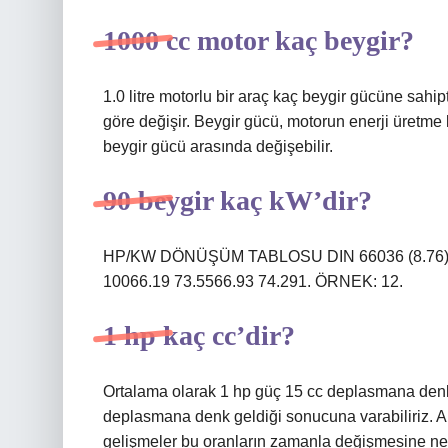
1000 cc motor kaç beygir?
1.0 litre motorlu bir araç kaç beygir gücüne sahip
göre değişir. Beygir gücü, motorun enerji üretme k
beygir gücü arasında değişebilir.
90 beygir kaç kW’dir?
HP/KW DÖNÜŞÜM TABLOSU DIN 66036 (8.76)PS0
10066.19 73.5566.93 74.291. ÖRNEK: 12.
1 hp kaç cc’dir?
Ortalama olarak 1 hp güç 15 cc deplasmana denk 
deplasmana denk geldiği sonucuna varabiliriz. An
gelişmeler bu oranların zamanla değişmesine ned