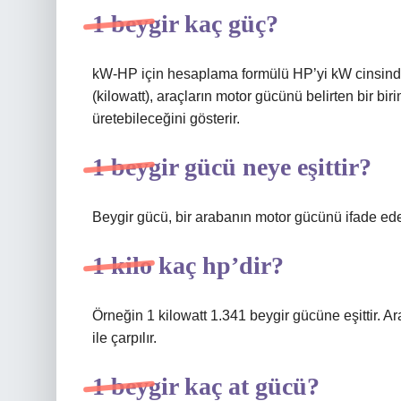
1 beygir kaç güç?
kW-HP için hesaplama formülü HP’yi kW cinsinde
(kilowatt), araçların motor gücünü belirten bir b
üretebileceğini gösterir.
1 beygir gücü neye eşittir?
Beygir gücü, bir arabanın motor gücünü ifade eden
1 kilo kaç hp’dir?
Örneğin 1 kilowatt 1.341 beygir gücüne eşittir. A
ile çarpılır.
1 beygir kaç at gücü?