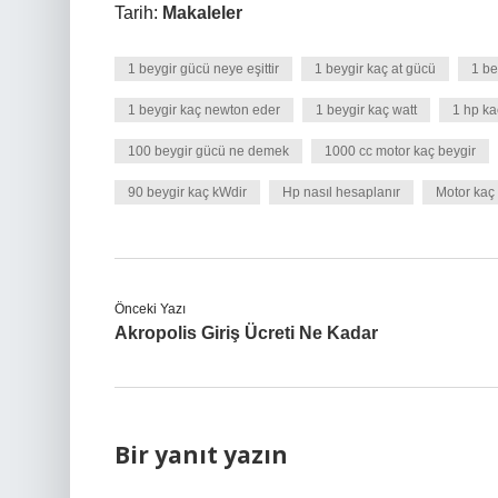
Tarih:
Makaleler
1 beygir gücü neye eşittir
1 beygir kaç at gücü
1 be
1 beygir kaç newton eder
1 beygir kaç watt
1 hp ka
100 beygir gücü ne demek
1000 cc motor kaç beygir
90 beygir kaç kWdir
Hp nasıl hesaplanır
Motor kaç 
Önceki Yazı
Akropolis Giriş Ücreti Ne Kadar
Bir yanıt yazın