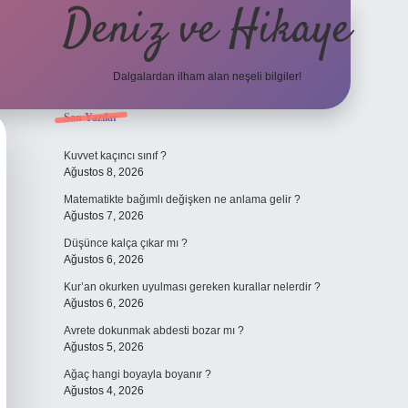
Deniz ve Hikaye
Dalgalardan ilham alan neşeli bilgiler!
Sidebar
Son Yazılar
ilbet yeni giriş
ilbet yeni giriş
grandoperabet
betexper
Kuvvet kaçıncı sınıf ?
Ağustos 8, 2026
Matematikte bağımlı değişken ne anlama gelir ?
Ağustos 7, 2026
Düşünce kalça çıkar mı ?
Ağustos 6, 2026
Kur’an okurken uyulması gereken kurallar nelerdir ?
Ağustos 6, 2026
Avrete dokunmak abdesti bozar mı ?
Ağustos 5, 2026
Ağaç hangi boyayla boyanır ?
Ağustos 4, 2026