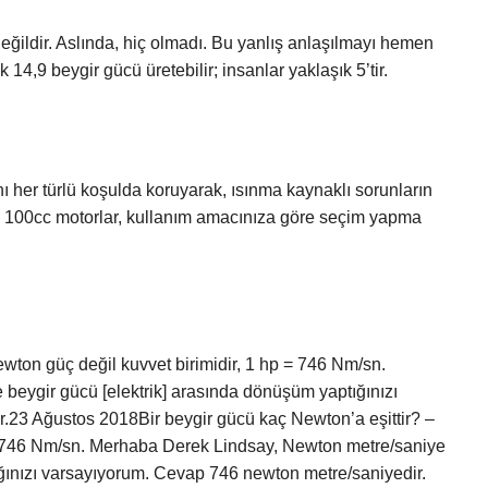
 değildir. Aslında, hiç olmadı. Bu yanlış anlaşılmayı hemen
14,9 beygir gücü üretebilir; insanlar yaklaşık 5’tir.
?
nı her türlü koşulda koruyarak, ısınma kaynaklı sorunların
i 100cc motorlar, kullanım amacınıza göre seçim yapma
ewton güç değil kuvvet birimidir, 1 hp = 746 Nm/sn.
beygir gücü [elektrik] arasında dönüşüm yaptığınızı
.23 Ağustos 2018Bir beygir gücü kaç Newton’a eşittir? –
 = 746 Nm/sn. Merhaba Derek Lindsay, Newton metre/saniye
ığınızı varsayıyorum. Cevap 746 newton metre/saniyedir.