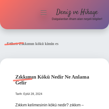
Deniz ve Hikaye
menüyü
aç
Dalgalardan ilham alan neşeli bilgiler!
Anasayfa
Gizlilik Politikası
Etiket:
Zıkkımın kökü kimin es
Yasal Uyarı
Hakkımızda
Zıkkımın Kökü Nedir Ne Anlama
Gelir
Tarih: Eylül 28, 2024
Zıkkım kelimesinin kökü nedir? zıkkım –