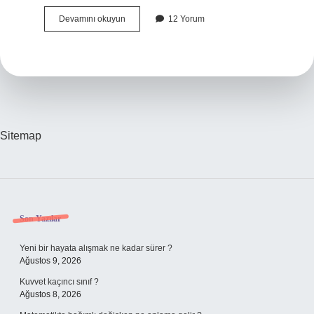
Zıkkımın
Devamını okuyun
12 Yorum
Kökü
Nedir
Ne
Anlama
Gelir
Sitemap
Sidebar
Son Yazılar
Yeni bir hayata alışmak ne kadar sürer ?
Ağustos 9, 2026
Kuvvet kaçıncı sınıf ?
Ağustos 8, 2026