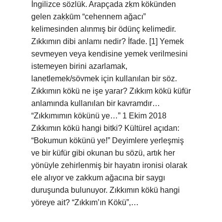
İngilizce sözlük. Arapçada zḳm kökünden
gelen zaḳḳūm “cehennem ağacı”
kelimesinden alınmış bir ödünç kelimedir.
Zıkkımın dibi anlamı nedir? İfade. [1] Yemek
sevmeyen veya kendisine yemek verilmesini
istemeyen birini azarlamak,
lanetlemek/sövmek için kullanılan bir söz.
Zıkkımın kökü ne işe yarar? Zıkkım kökü küfür
anlamında kullanılan bir kavramdır…
“Zıkkımımın kökünü ye…” 1 Ekim 2018
Zıkkımın kökü hangi bitki? Kültürel açıdan:
“Bokumun kökünü ye!” Deyimlere yerleşmiş
ve bir küfür gibi okunan bu sözü, artık her
yönüyle zehirlenmiş bir hayatın ironisi olarak
ele alıyor ve zakkum ağacına bir saygı
duruşunda bulunuyor. Zıkkımın kökü hangi
yöreye ait? “Zıkkım’ın Kökü”,…