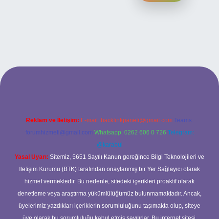
etexper
Reklam ve İletişim:
E-mail:
backlinkpaneli@gmail.com
Teams:
forumhizmeti@gmail.com
Whatsapp: 0262 606 0 726
Telegram:
@karabul
Yasal Uyarı:
Sitemiz, 5651 Sayılı Kanun gereğince Bilgi Teknolojileri ve
İletişim Kurumu (BTK) tarafından onaylanmış bir Yer Sağlayıcı olarak
hizmet vermektedir. Bu nedenle, sitedeki içerikleri proaktif olarak
denetleme veya araştırma yükümlülüğümüz bulunmamaktadır. Ancak,
üyelerimiz yazdıkları içeriklerin sorumluluğunu taşımakta olup, siteye
üye olarak bu sorumluluğu kabul etmiş sayılırlar. Bu internet sitesi,