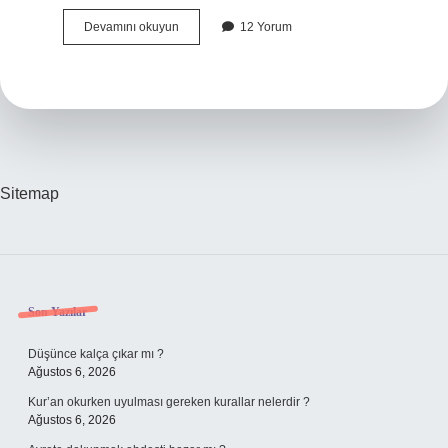
Zıkkımın
Devamını okuyun
12 Yorum
Kökü
Nedir
Ne
Anlama
Gelir
Sitemap
Sidebar
Son Yazılar
Düşünce kalça çıkar mı ?
Ağustos 6, 2026
Kur’an okurken uyulması gereken kurallar nelerdir ?
Ağustos 6, 2026