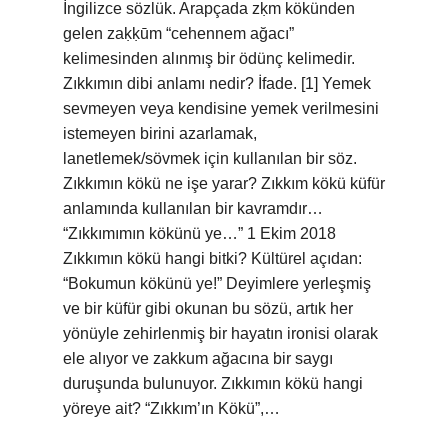
İngilizce sözlük. Arapçada zḳm kökünden
gelen zaḳḳūm “cehennem ağacı”
kelimesinden alınmış bir ödünç kelimedir.
Zıkkımın dibi anlamı nedir? İfade. [1] Yemek
sevmeyen veya kendisine yemek verilmesini
istemeyen birini azarlamak,
lanetlemek/sövmek için kullanılan bir söz.
Zıkkımın kökü ne işe yarar? Zıkkım kökü küfür
anlamında kullanılan bir kavramdır…
“Zıkkımımın kökünü ye…” 1 Ekim 2018
Zıkkımın kökü hangi bitki? Kültürel açıdan:
“Bokumun kökünü ye!” Deyimlere yerleşmiş
ve bir küfür gibi okunan bu sözü, artık her
yönüyle zehirlenmiş bir hayatın ironisi olarak
ele alıyor ve zakkum ağacına bir saygı
duruşunda bulunuyor. Zıkkımın kökü hangi
yöreye ait? “Zıkkım’ın Kökü”,…