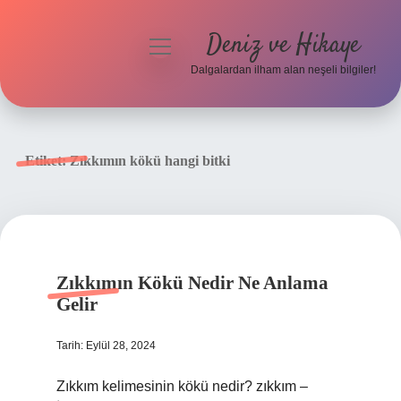
Deniz ve Hikaye
menüyü
aç
Dalgalardan ilham alan neşeli bilgiler!
Anasayfa
Gizlilik Politikası
Etiket:
Zıkkımın kökü hangi bitki
Yasal Uyarı
Hakkımızda
Zıkkımın Kökü Nedir Ne Anlama
Gelir
Tarih: Eylül 28, 2024
Zıkkım kelimesinin kökü nedir? zıkkım –