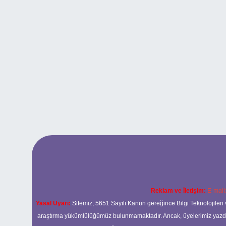
Reklam ve İletişim:
E-mail
Yasal Uyarı:
Sitemiz, 5651 Sayılı Kanun gereğince Bilgi Teknolojileri 
araştırma yükümlülüğümüz bulunmamaktadır. Ancak, üyelerimiz yazdıkla