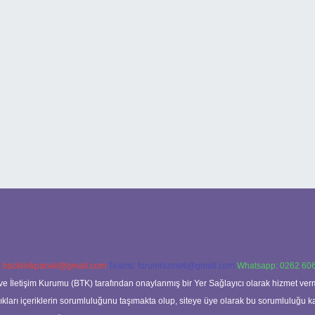
:
backlinkpaneli@gmail.com
Teams:
forumhizmeti@gmail.com
Whatsapp: 0262 606
ve İletişim Kurumu (BTK) tarafından onaylanmış bir Yer Sağlayıcı olarak hizmet verm
rı içeriklerin sorumluluğunu taşımakta olup, siteye üye olarak bu sorumluluğu kabul