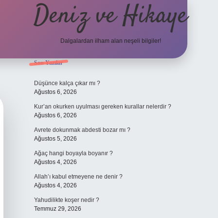
Deniz ve Hikaye
Dalgalardan ilham alan neşeli bilgiler!
Sidebar
Son Yazılar
ilbet yeni giriş
ilbet yeni giriş
grandoperabet
betexpe
Düşünce kalça çıkar mı ?
Ağustos 6, 2026
Kur’an okurken uyulması gereken kurallar nelerdir ?
Ağustos 6, 2026
Avrete dokunmak abdesti bozar mı ?
Ağustos 5, 2026
Ağaç hangi boyayla boyanır ?
Ağustos 4, 2026
Allah’ı kabul etmeyene ne denir ?
Ağustos 4, 2026
Yahudilikte koşer nedir ?
Temmuz 29, 2026