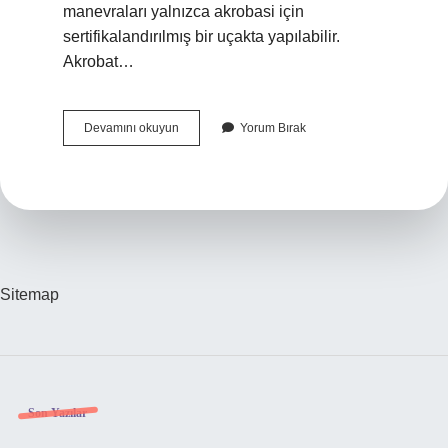
manevraları yalnızca akrobasi için
sertifikalandırılmış bir uçakta yapılabilir.
Akrobat…
Akrobasi
Devamını okuyun
Yorum Bırak
Yapan
Kisiye
Ne
Denir
Sitemap
Sidebar
Son Yazılar