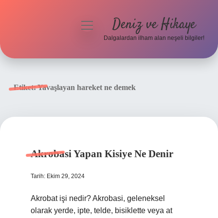
Deniz ve Hikaye
menüyü
aç
Dalgalardan ilham alan neşeli bilgiler!
Anasayfa
Gizlilik Politikası
Etiket:
Yavaşlayan hareket ne demek
Yasal Uyarı
Hakkımızda
Akrobasi Yapan Kisiye Ne Denir
Tarih: Ekim 29, 2024
Akrobat işi nedir? Akrobasi, geleneksel
olarak yerde, ipte, telde, bisiklette veya at