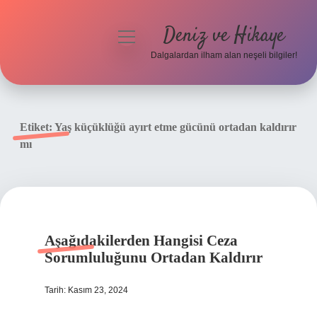
Deniz ve Hikaye
menüyü
aç
Dalgalardan ilham alan neşeli bilgiler!
Anasayfa
Gizlilik Politikası
Etiket:
Yaş küçüklüğü ayırt etme gücünü ortadan kaldırır
mı
Yasal Uyarı
Hakkımızda
Aşağıdakilerden Hangisi Ceza
Sorumluluğunu Ortadan Kaldırır
Tarih: Kasım 23, 2024