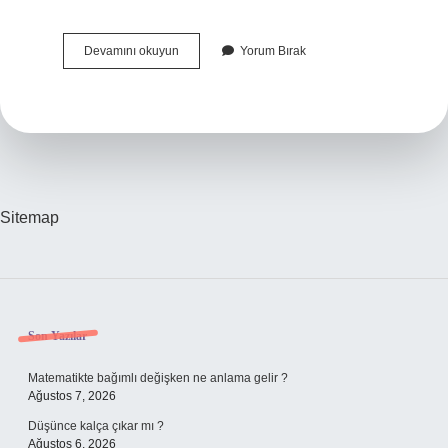
Aşağıdakilerden
Devamını okuyun
Yorum Bırak
Hangisi
Ceza
Sorumluluğunu
Ortadan
Kaldırır
Sitemap
Sidebar
Son Yazılar
Matematikte bağımlı değişken ne anlama gelir ?
Ağustos 7, 2026
Düşünce kalça çıkar mı ?
Ağustos 6, 2026