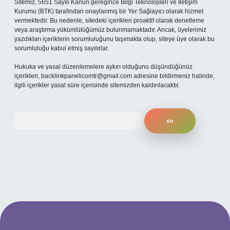
Sitemiz, 5651 Sayılı Kanun gereğince Bilgi Teknolojileri ve İletişim
Kurumu (BTK) tarafından onaylanmış bir Yer Sağlayıcı olarak hizmet
vermektedir. Bu nedenle, sitedeki içerikleri proaktif olarak denetleme
veya araştırma yükümlülüğümüz bulunmamaktadır. Ancak, üyelerimiz
yazdıkları içeriklerin sorumluluğunu taşımakta olup, siteye üye olarak bu
sorumluluğu kabul etmiş sayılırlar.
Hukuka ve yasal düzenlemelere aykırı olduğunu düşündüğünüz
içerikleri,
backlinkpanelicomtr@gmail.com
adresine bildirmeniz halinde,
ilgili içerikler yasal süre içerisinde sitemizden kaldırılacaktır.
Arama
t
betexper