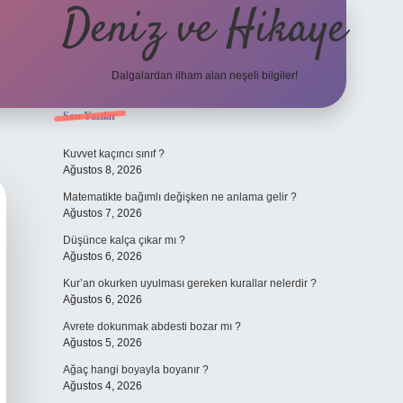
Deniz ve Hikaye
Dalgalardan ilham alan neşeli bilgiler!
Sidebar
Son Yazılar
ilbet yeni giriş
ilbet yeni giriş
grand
Kuvvet kaçıncı sınıf ?
Ağustos 8, 2026
Matematikte bağımlı değişken ne anlama gelir ?
Ağustos 7, 2026
Düşünce kalça çıkar mı ?
Ağustos 6, 2026
Kur’an okurken uyulması gereken kurallar nelerdir ?
Ağustos 6, 2026
Avrete dokunmak abdesti bozar mı ?
Ağustos 5, 2026
Ağaç hangi boyayla boyanır ?
Ağustos 4, 2026