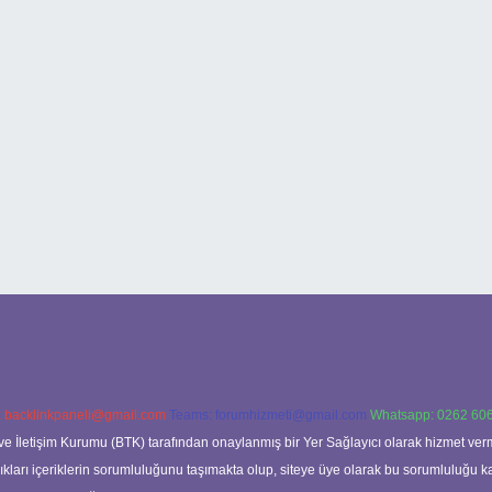
:
backlinkpaneli@gmail.com
Teams:
forumhizmeti@gmail.com
Whatsapp: 0262 606
ve İletişim Kurumu (BTK) tarafından onaylanmış bir Yer Sağlayıcı olarak hizmet verm
rı içeriklerin sorumluluğunu taşımakta olup, siteye üye olarak bu sorumluluğu kabul