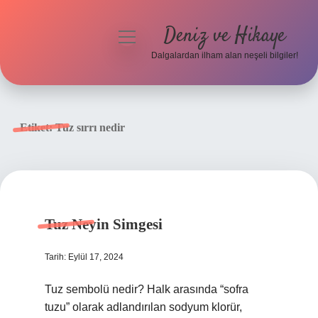
Deniz ve Hikaye
menüyü
aç
Dalgalardan ilham alan neşeli bilgiler!
Anasayfa
Gizlilik Politikası
Etiket:
Tuz sırrı nedir
Yasal Uyarı
Hakkımızda
Tuz Neyin Simgesi
Tarih: Eylül 17, 2024
Tuz sembolü nedir? Halk arasında “sofra
tuzu” olarak adlandırılan sodyum klorür,