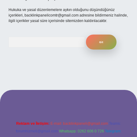
Hukuka ve yasal düzenlemelere aykırı olduğunu düşündüğünüz
içerikleri,
backlinkpanelicomtr@gmail.com
adresine bildirmeniz halinde,
ilgili içerikler yasal süre içerisinde sitemizden kaldırılacaktır.
Arama
betexper
Reklam ve İletişim:
E-mail:
backlinkpaneli@gmail.com
Teams:
forumhizmeti@gmail.com
Whatsapp: 0262 606 0 726
Telegram: