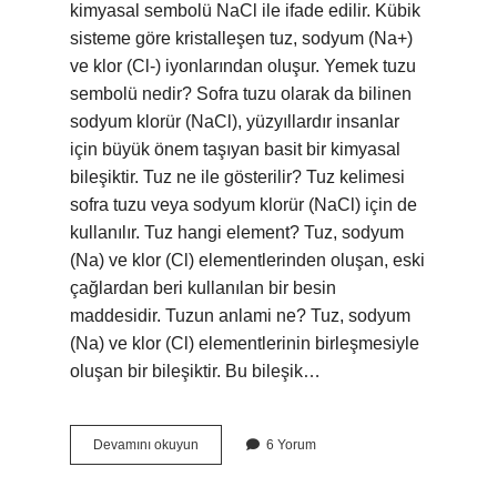
kimyasal sembolü NaCl ile ifade edilir. Kübik
sisteme göre kristalleşen tuz, sodyum (Na+)
ve klor (Cl-) iyonlarından oluşur. Yemek tuzu
sembolü nedir? Sofra tuzu olarak da bilinen
sodyum klorür (NaCl), yüzyıllardır insanlar
için büyük önem taşıyan basit bir kimyasal
bileşiktir. Tuz ne ile gösterilir? Tuz kelimesi
sofra tuzu veya sodyum klorür (NaCl) için de
kullanılır. Tuz hangi element? Tuz, sodyum
(Na) ve klor (Cl) elementlerinden oluşan, eski
çağlardan beri kullanılan bir besin
maddesidir. Tuzun anlami ne? Tuz, sodyum
(Na) ve klor (Cl) elementlerinin birleşmesiyle
oluşan bir bileşiktir. Bu bileşik…
Tuz
Devamını okuyun
6 Yorum
Neyin
Simgesi