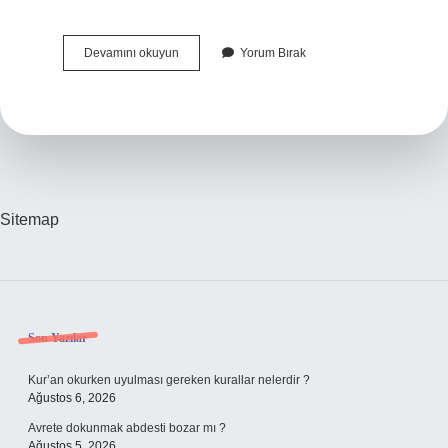
Türkiyenin
Devamını okuyun
Yorum Bırak
Başbakanı
Kim
Oldu
Sitemap
Sidebar
Son Yazılar
Kur’an okurken uyulması gereken kurallar nelerdir ?
Ağustos 6, 2026
Avrete dokunmak abdesti bozar mı ?
Ağustos 5, 2026