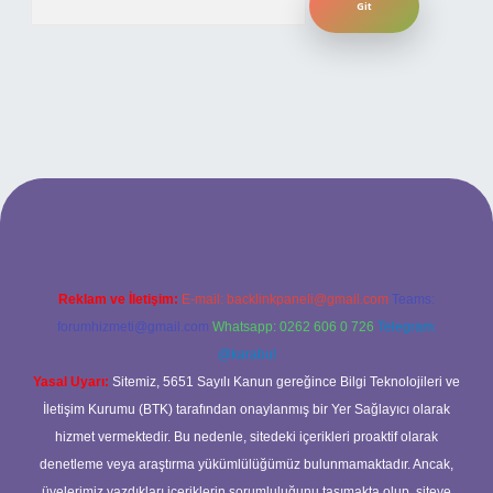
etexper
Reklam ve İletişim:
E-mail:
backlinkpaneli@gmail.com
Teams:
forumhizmeti@gmail.com
Whatsapp: 0262 606 0 726
Telegram:
@karabul
Yasal Uyarı:
Sitemiz, 5651 Sayılı Kanun gereğince Bilgi Teknolojileri ve
İletişim Kurumu (BTK) tarafından onaylanmış bir Yer Sağlayıcı olarak
hizmet vermektedir. Bu nedenle, sitedeki içerikleri proaktif olarak
denetleme veya araştırma yükümlülüğümüz bulunmamaktadır. Ancak,
üyelerimiz yazdıkları içeriklerin sorumluluğunu taşımakta olup, siteye