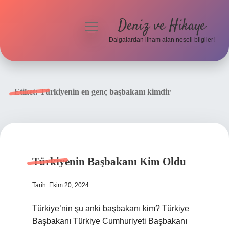
Deniz ve Hikaye
menüyü
aç
Dalgalardan ilham alan neşeli bilgiler!
Anasayfa
Gizlilik Politikası
Etiket:
Türkiyenin en genç başbakanı kimdir
Yasal Uyarı
Hakkımızda
Türkiyenin Başbakanı Kim Oldu
Tarih: Ekim 20, 2024
Türkiye’nin şu anki başbakanı kim? Türkiye
Başbakanı Türkiye Cumhuriyeti Başbakanı