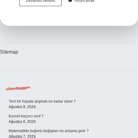
Türkiye
Devamını okuyun
Yorum Bırak
Neden
Dışarıdan
Buğday
Alıyor
Sitemap
Sidebar
Son Yazılar
Yeni bir hayata alışmak ne kadar sürer ?
Ağustos 9, 2026
Kuvvet kaçıncı sınıf ?
Ağustos 8, 2026
Matematikte bağımlı değişken ne anlama gelir ?
Ağustos 7, 2026