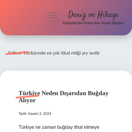
Deniz ve Hikaye
menüyü
aç
Dalgalardan ilham alan neşeli bilgiler!
Anasayfa
Gizlilik Politikası
Etiket:
Türkiyenin en çok ithal ettiği şey nedir
Yasal Uyarı
Hakkımızda
Türkiye Neden Dışarıdan Buğday
Alıyor
Tarih: Kasım 3, 2024
Türkiye ne zaman buğday ithal etmeye