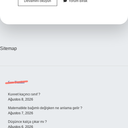
Dağıtıcı
Devamını okuyun
Yorum Bırak
Bara
Ne
Işe
Yarar
Sitemap
Sidebar
Son Yazılar
Kuvvet kaçıncı sınıf ?
Ağustos 8, 2026
Matematikte bağımlı değişken ne anlama gelir ?
Ağustos 7, 2026
Düşünce kalça çıkar mı ?
Ağustos 6, 2026