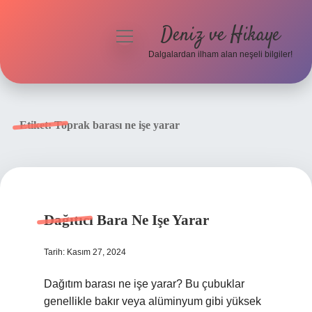
Deniz ve Hikaye
menüyü
aç
Dalgalardan ilham alan neşeli bilgiler!
Anasayfa
Gizlilik Politikası
Etiket:
Toprak barası ne işe yarar
Yasal Uyarı
Hakkımızda
Dağıtıcı Bara Ne Işe Yarar
Tarih: Kasım 27, 2024
Dağıtım barası ne işe yarar? Bu çubuklar
genellikle bakır veya alüminyum gibi yüksek