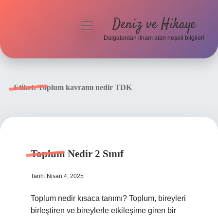
Deniz ve Hikaye
menüyü
aç
Dalgalardan ilham alan neşeli bilgiler!
Anasayfa
Gizlilik Politikası
Etiket:
Toplum kavramı nedir TDK
Yasal Uyarı
Hakkımızda
Toplum Nedir 2 Sınıf
Tarih: Nisan 4, 2025
Toplum nedir kısaca tanımı? Toplum, bireyleri
birleştiren ve bireylerle etkileşime giren bir