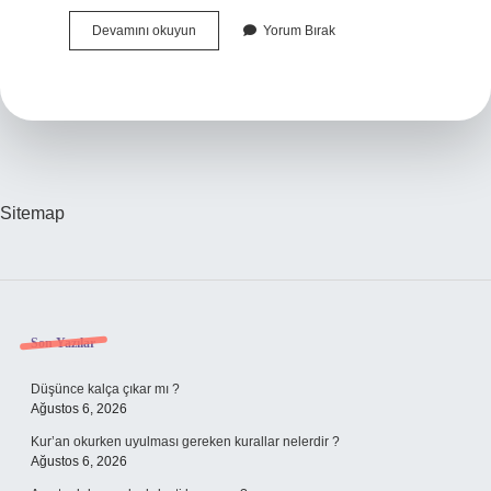
Toplum
Devamını okuyun
Yorum Bırak
Nedir
2
Sınıf
Sitemap
Sidebar
Son Yazılar
Düşünce kalça çıkar mı ?
Ağustos 6, 2026
Kur’an okurken uyulması gereken kurallar nelerdir ?
Ağustos 6, 2026