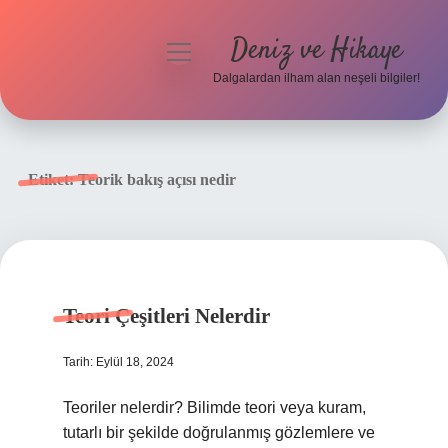
Deniz ve Hikaye
menüyü
aç
Dalgalardan ilham alan neşeli bilgiler!
Anasayfa
Gizlilik Politikası
Etiket:
Teorik bakış açısı nedir
Yasal Uyarı
Hakkımızda
Teori Çeşitleri Nelerdir
Tarih: Eylül 18, 2024
Teoriler nelerdir? Bilimde teori veya kuram,
tutarlı bir şekilde doğrulanmış gözlemlere ve