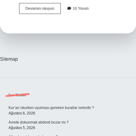
Teori
Devamını okuyun
10 Yorum
Çeşitleri
Nelerdir
Sitemap
Sidebar
Son Yazılar
Kur’an okurken uyulması gereken kurallar nelerdir ?
Ağustos 6, 2026
Avrete dokunmak abdesti bozar mı ?
Ağustos 5, 2026