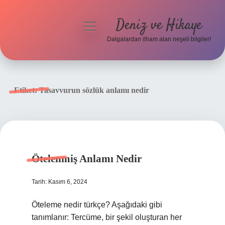
Deniz ve Hikaye
menüyü
aç
Dalgalardan ilham alan neşeli bilgiler!
Anasayfa
Gizlilik Politikası
Etiket:
Tasavvurun sözlük anlamı nedir
Yasal Uyarı
Hakkımızda
Ötelenmiş Anlamı Nedir
Tarih: Kasım 6, 2024
Öteleme nedir türkçe? Aşağıdaki gibi
tanımlanır: Tercüme, bir şekil oluşturan her