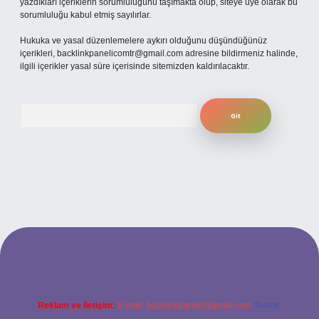
yazdıkları içeriklerin sorumluluğunu taşımakta olup, siteye üye olarak bu
sorumluluğu kabul etmiş sayılırlar.
Hukuka ve yasal düzenlemelere aykırı olduğunu düşündüğünüz
içerikleri,
backlinkpanelicomtr@gmail.com
adresine bildirmeniz halinde,
ilgili içerikler yasal süre içerisinde sitemizden kaldırılacaktır.
Arama
betexper
Reklam ve İletişim:
E-mail:
backlinkpaneli@gmail.com
Teams: