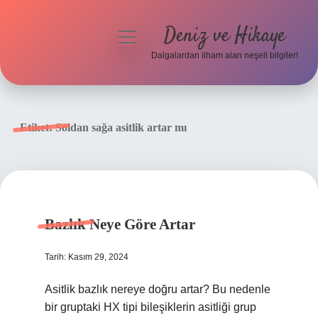
Deniz ve Hikaye
menüyü
aç
Dalgalardan ilham alan neşeli bilgiler!
Anasayfa
Gizlilik Politikası
Etiket:
Soldan sağa asitlik artar mı
Yasal Uyarı
Hakkımızda
Bazlık Neye Göre Artar
Tarih: Kasım 29, 2024
Asitlik bazlık nereye doğru artar? Bu nedenle
bir gruptaki HX tipi bileşiklerin asitliği grup