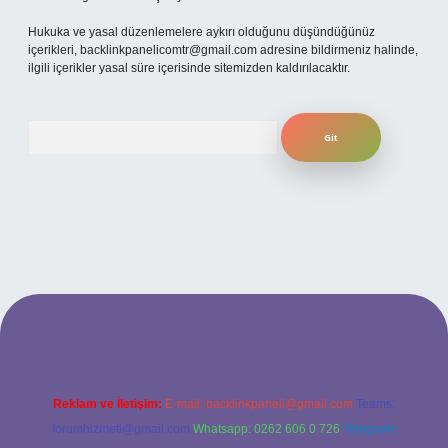
Hukuka ve yasal düzenlemelere aykırı olduğunu düşündüğünüz
içerikleri,
backlinkpanelicomtr@gmail.com
adresine bildirmeniz halinde,
ilgili içerikler yasal süre içerisinde sitemizden kaldırılacaktır.
Arama
betexper
Reklam ve İletişim:
E-mail:
backlinkpaneli@gmail.com
Teams:
forumhizmeti@gmail.com
Whatsapp: 0262 606 0 726
Telegram: