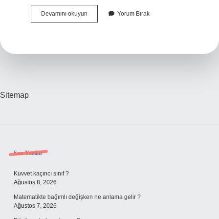
Agresif
Devamını okuyun
Yorum Bırak
Hangi
Köken
Sitemap
Sidebar
Son Yazılar
Kuvvet kaçıncı sınıf ?
Ağustos 8, 2026
Matematikte bağımlı değişken ne anlama gelir ?
Ağustos 7, 2026