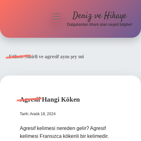
Deniz ve Hikaye
menüyü
aç
Dalgalardan ilham alan neşeli bilgiler!
Anasayfa
Gizlilik Politikası
Etiket:
Sinirli ve agresif aynı şey mi
Yasal Uyarı
Hakkımızda
Agresif Hangi Köken
Tarih: Aralık 18, 2024
Agresif kelimesi nereden gelir? Agresif
kelimesi Fransızca kökenli bir kelimedir.