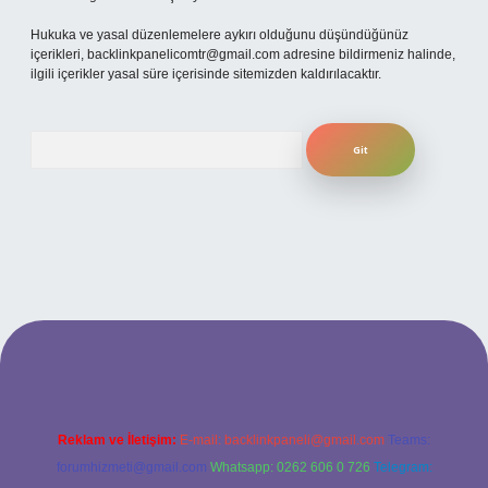
Hukuka ve yasal düzenlemelere aykırı olduğunu düşündüğünüz
içerikleri,
backlinkpanelicomtr@gmail.com
adresine bildirmeniz halinde,
ilgili içerikler yasal süre içerisinde sitemizden kaldırılacaktır.
Arama
betexper
Reklam ve İletişim:
E-mail:
backlinkpaneli@gmail.com
Teams:
forumhizmeti@gmail.com
Whatsapp: 0262 606 0 726
Telegram: