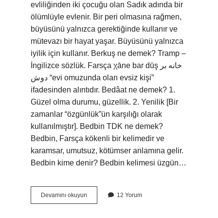
evliliğinden iki çocuğu olan Sadık adında bir
ölümlüyle evlenir. Bir peri olmasına rağmen,
büyüsünü yalnızca gerektiğinde kullanır ve
mütevazı bir hayat yaşar. Büyüsünü yalnızca
iyilik için kullanır. Berkuş ne demek? Tramp –
İngilizce sözlük. Farsça χāne bar dūş خانه بر
دوش “evi omuzunda olan evsiz kişi”
ifadesinden alıntıdır. Bedâat ne demek? 1.
Güzel olma durumu, güzellik. 2. Yenilik [Bir
zamanlar “özgünlük”ün karşılığı olarak
kullanılmıştır]. Bedbin TDK ne demek?
Bedbin, Farsça kökenli bir kelimedir ve
karamsar, umutsuz, kötümser anlamına gelir.
Bedbin kime denir? Bedbin kelimesi üzgün…
Beduş
Devamını okuyun
12 Yorum
Ne
Demek