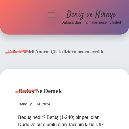
Deniz ve Hikaye
menüyü
aç
Dalgalardan ilham alan neşeli bilgiler!
Anasayfa
Gizlilik Politikası
Etiket:
Sihirli Annem Çilek diziden neden ayrıldı
Yasal Uyarı
Hakkımızda
Beduş Ne Demek
Tarih: Eylül 14, 2024
Bedüş nedir? Betüş (1-240) bir peri olan
Dudu ve bir ölümlü olan Taci’nin kızıdır. İlk