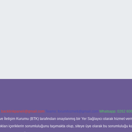
:
backlinkpaneli@gmail.com
Teams:
forumhizmeti@gmail.com
Whatsapp: 0262 606
ve İletişim Kurumu (BTK) tarafından onaylanmış bir Yer Sağlayıcı olarak hizmet verm
rı içeriklerin sorumluluğunu taşımakta olup, siteye üye olarak bu sorumluluğu kabul