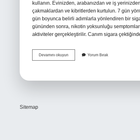
kullanın. Evinizden, arabanızdan ve iş yerinizden 
çakmaklardan ve kibritlerden kurtulun. 7 gün yön
gün boyunca belirli adımlarla yönlendiren bir siga
gününden sonra, nikotin yoksunluğu semptomlarını 
aktiviteler gerçekleştirilir. Canım sigara çektiğ
Sigarayı
Devamını okuyun
Yorum Bırak
Bırakmak
Için
Hangi
Zikir
Çekilir
Sitemap