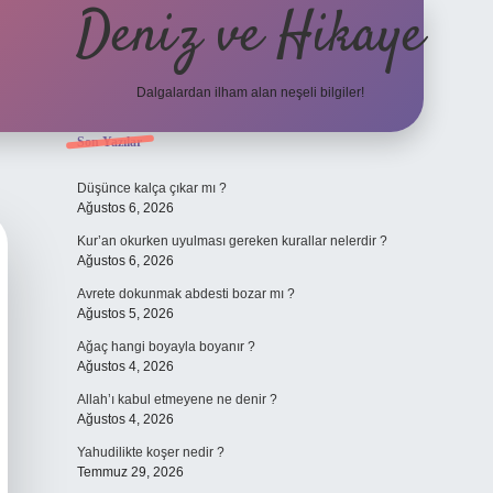
Deniz ve Hikaye
Dalgalardan ilham alan neşeli bilgiler!
Sidebar
Son Yazılar
ilbet yeni giriş
ilbet yeni giriş
grandoperabet
betexp
Düşünce kalça çıkar mı ?
Ağustos 6, 2026
Kur’an okurken uyulması gereken kurallar nelerdir ?
Ağustos 6, 2026
Avrete dokunmak abdesti bozar mı ?
Ağustos 5, 2026
Ağaç hangi boyayla boyanır ?
Ağustos 4, 2026
Allah’ı kabul etmeyene ne denir ?
Ağustos 4, 2026
Yahudilikte koşer nedir ?
Temmuz 29, 2026