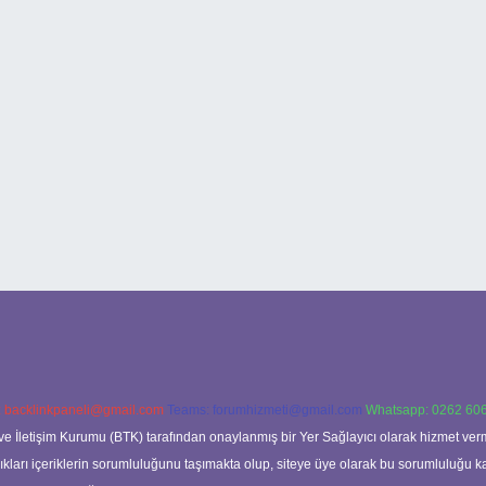
:
backlinkpaneli@gmail.com
Teams:
forumhizmeti@gmail.com
Whatsapp: 0262 606
ve İletişim Kurumu (BTK) tarafından onaylanmış bir Yer Sağlayıcı olarak hizmet verm
rı içeriklerin sorumluluğunu taşımakta olup, siteye üye olarak bu sorumluluğu kabul