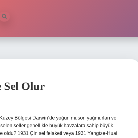
 Sel Olur
n Kuzey Bölgesi Darwin’de yoğun muson yağmurları ve
kselen seller genellikle büyük havzalara sahip büyük
de oldu? 1931 Çin sel felaketi veya 1931 Yangtze-Huai