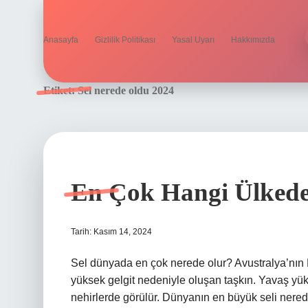
Anasayfa
Gizlilik Politikası
Yasal Uyarı
Hakkımızda
Etiket:
Sel nerede oldu 2024
En Çok Hangi Ülkede
Tarih: Kasım 14, 2024
Sel dünyada en çok nerede olur? Avustralya’nı
yüksek gelgit nedeniyle oluşan taşkın. Yavaş yü
nehirlerde görülür. Dünyanın en büyük seli nere