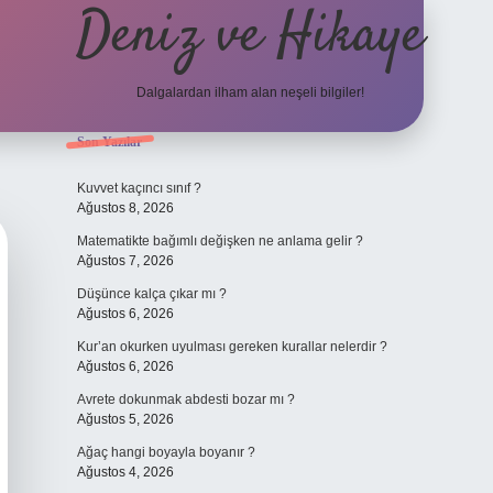
Deniz ve Hikaye
Dalgalardan ilham alan neşeli bilgiler!
Sidebar
Son Yazılar
ilbet yeni giriş
ilbet yeni giriş
grandoperabet
betexpe
Kuvvet kaçıncı sınıf ?
Ağustos 8, 2026
Matematikte bağımlı değişken ne anlama gelir ?
Ağustos 7, 2026
Düşünce kalça çıkar mı ?
Ağustos 6, 2026
Kur’an okurken uyulması gereken kurallar nelerdir ?
Ağustos 6, 2026
Avrete dokunmak abdesti bozar mı ?
Ağustos 5, 2026
Ağaç hangi boyayla boyanır ?
Ağustos 4, 2026