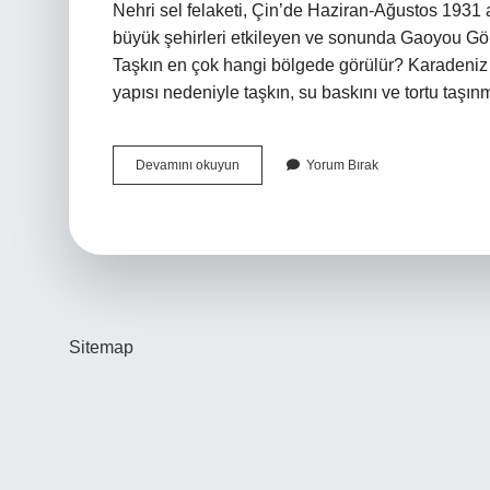
Nehri sel felaketi, Çin’de Haziran-Ağustos 193
büyük şehirleri etkileyen ve sonunda Gaoyou Gölü’n
Taşkın en çok hangi bölgede görülür? Karadeniz 
yapısı nedeniyle taşkın, su baskını ve tortu taşın
En
Devamını okuyun
Yorum Bırak
Çok
Hangi
Ülkede
Sel
Olur
Sitemap