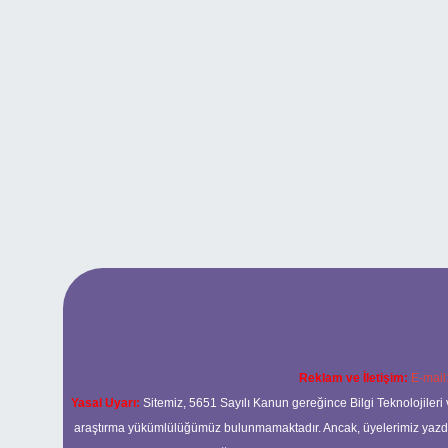
Reklam ve İletişim:
E-mail
Yasal Uyarı:
Sitemiz, 5651 Sayılı Kanun gereğince Bilgi Teknolojileri 
araştırma yükümlülüğümüz bulunmamaktadır. Ancak, üyelerimiz yazdıkla