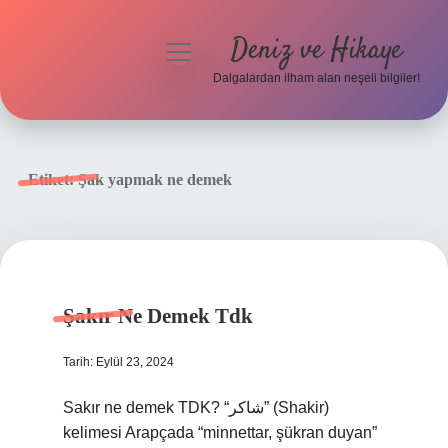
Deniz ve Hikaye
menüyü
aç
Dalgalardan ilham alan neşeli bilgiler!
Anasayfa
Gizlilik Politikası
Etiket:
Şak yapmak ne demek
Yasal Uyarı
Hakkımızda
Şakır Ne Demek Tdk
Tarih: Eylül 23, 2024
Sakır ne demek TDK? “شاكر” (Shakir)
kelimesi Arapçada “minnettar, şükran duyan”