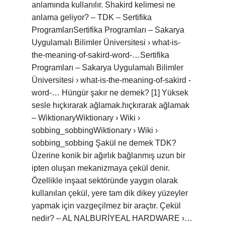
anlamında kullanılır. Shakird kelimesi ne
anlama geliyor? – TDK – Sertifika
ProgramlarıSertifika Programları – Sakarya
Uygulamalı Bilimler Üniversitesi › what-is-
the-meaning-of-sakird-word-…Sertifika
Programları – Sakarya Uygulamalı Bilimler
Üniversitesi › what-is-the-meaning-of-sakird -
word-… Hüngür şakır ne demek? [1] Yüksek
sesle hıçkırarak ağlamak.hıçkırarak ağlamak
– WiktionaryWiktionary › Wiki ›
sobbing_sobbingWiktionary › Wiki ›
sobbing_sobbing Şakül ne demek TDK?
Üzerine konik bir ağırlık bağlanmış uzun bir
ipten oluşan mekanizmaya çekül denir.
Özellikle inşaat sektöründe yaygın olarak
kullanılan çekül, yere tam dik dikey yüzeyler
yapmak için vazgeçilmez bir araçtır. Çekül
nedir? – AL NALBURİYEAL HARDWARE ›…