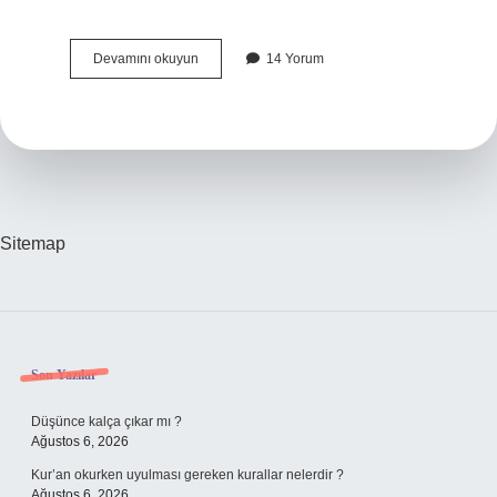
Şakır
Devamını okuyun
14 Yorum
Ne
Demek
Tdk
Sitemap
Sidebar
Son Yazılar
Düşünce kalça çıkar mı ?
Ağustos 6, 2026
Kur’an okurken uyulması gereken kurallar nelerdir ?
Ağustos 6, 2026