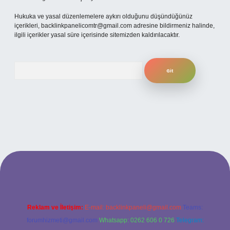
Hukuka ve yasal düzenlemelere aykırı olduğunu düşündüğünüz
içerikleri,
backlinkpanelicomtr@gmail.com
adresine bildirmeniz halinde,
ilgili içerikler yasal süre içerisinde sitemizden kaldırılacaktır.
Arama
betexper
Reklam ve İletişim:
E-mail:
backlinkpaneli@gmail.com
Teams:
forumhizmeti@gmail.com
Whatsapp: 0262 606 0 726
Telegram: