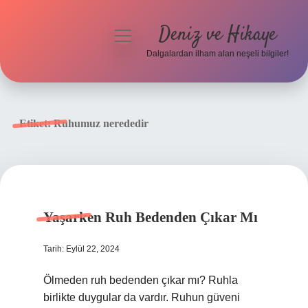
Deniz ve Hikaye
menüyü
aç
Dalgalardan ilham alan neşeli bilgiler!
Anasayfa
Gizlilik Politikası
Etiket:
Ruhumuz nerededir
Yasal Uyarı
Hakkımızda
Yaşarken Ruh Bedenden Çıkar Mı
Tarih: Eylül 22, 2024
Ölmeden ruh bedenden çıkar mı? Ruhla
birlikte duygular da vardır. Ruhun güveni