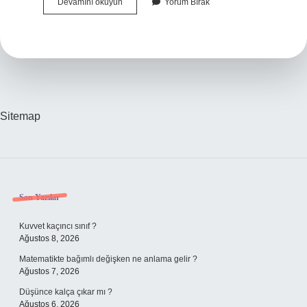
Of
Devamını okuyun
Yorum Bırak
Eskiden
Nereye
Bağlıydı
Sitemap
Sidebar
Son Yazılar
Kuvvet kaçıncı sınıf ?
Ağustos 8, 2026
Matematikte bağımlı değişken ne anlama gelir ?
Ağustos 7, 2026
Düşünce kalça çıkar mı ?
Ağustos 6, 2026