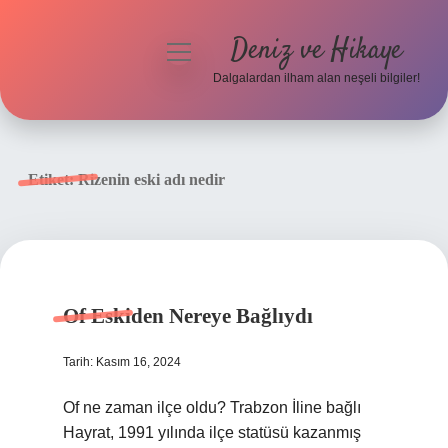
Deniz ve Hikaye
menüyü
aç
Dalgalardan ilham alan neşeli bilgiler!
Anasayfa
Gizlilik Politikası
Etiket:
Rizenin eski adı nedir
Yasal Uyarı
Hakkımızda
Of Eskiden Nereye Bağlıydı
Tarih: Kasım 16, 2024
Of ne zaman ilçe oldu? Trabzon İline bağlı
Hayrat, 1991 yılında ilçe statüsü kazanmış