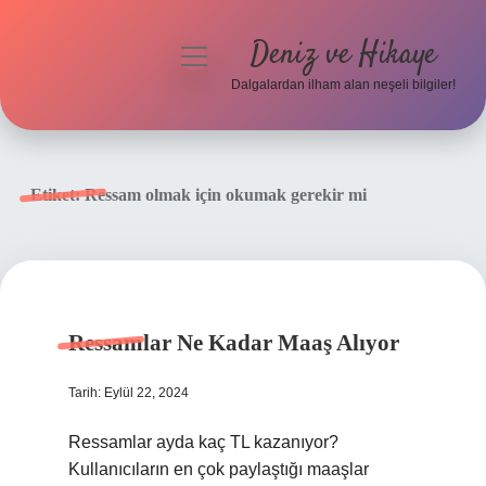
Deniz ve Hikaye
menüyü
aç
Dalgalardan ilham alan neşeli bilgiler!
Anasayfa
Gizlilik Politikası
Etiket:
Ressam olmak için okumak gerekir mi
Yasal Uyarı
Hakkımızda
Ressamlar Ne Kadar Maaş Alıyor
Tarih: Eylül 22, 2024
Ressamlar ayda kaç TL kazanıyor?
Kullanıcıların en çok paylaştığı maaşlar