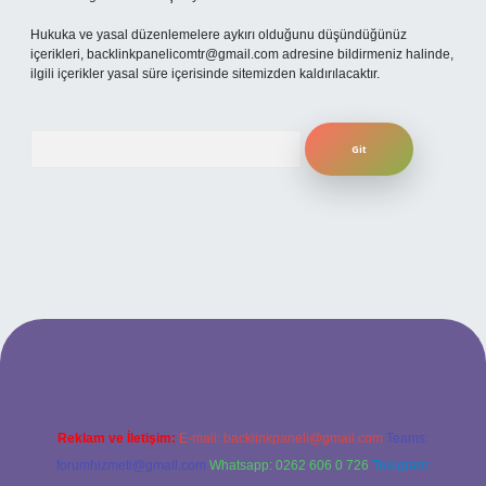
Hukuka ve yasal düzenlemelere aykırı olduğunu düşündüğünüz
içerikleri,
backlinkpanelicomtr@gmail.com
adresine bildirmeniz halinde,
ilgili içerikler yasal süre içerisinde sitemizden kaldırılacaktır.
Arama
betexper
Reklam ve İletişim:
E-mail:
backlinkpaneli@gmail.com
Teams:
forumhizmeti@gmail.com
Whatsapp: 0262 606 0 726
Telegram: