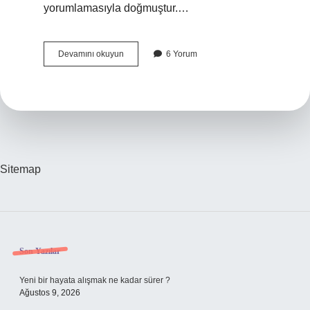
yorumlamasıyla doğmuştur.…
Psikanalitik
Devamını okuyun
6 Yorum
Psikoterapi
Ne
Demek
Sitemap
Sidebar
Son Yazılar
Yeni bir hayata alışmak ne kadar sürer ?
Ağustos 9, 2026