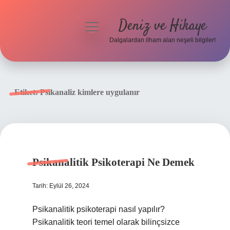
Deniz ve Hikaye
menüyü
aç
Dalgalardan ilham alan neşeli bilgiler!
Anasayfa
Gizlilik Politikası
Etiket:
Psikanaliz kimlere uygulanır
Yasal Uyarı
Hakkımızda
Psikanalitik Psikoterapi Ne Demek
Tarih: Eylül 26, 2024
Psikanalitik psikoterapi nasıl yapılır?
Psikanalitik teori temel olarak bilinçsizce