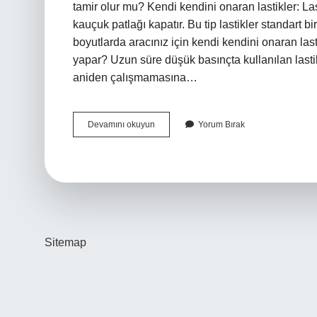
tamir olur mu? Kendi kendini onaran lastikler: L
kauçuk patlağı kapatır. Bu tip lastikler standart bir 
boyutlarda aracınız için kendi kendini onaran las
yapar? Uzun süre düşük basınçta kullanılan lasti
aniden çalışmamasına…
Bombe
Devamını okuyun
Yorum Bırak
Yapan
Lastik
Tamir
Edilir
Mi
Sitemap