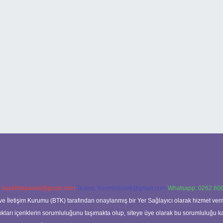
:
backlinkpaneli@gmail.com
Teams:
forumhizmeti@gmail.com
Whatsapp: 0262 606
ve İletişim Kurumu (BTK) tarafından onaylanmış bir Yer Sağlayıcı olarak hizmet verm
rı içeriklerin sorumluluğunu taşımakta olup, siteye üye olarak bu sorumluluğu kabul