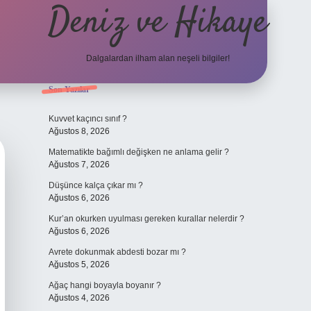
Deniz ve Hikaye
Dalgalardan ilham alan neşeli bilgiler!
Sidebar
Son Yazılar
ilbet yeni giriş
ilbet yeni giriş
grandoperabet
betexp
Kuvvet kaçıncı sınıf ?
Ağustos 8, 2026
Matematikte bağımlı değişken ne anlama gelir ?
Ağustos 7, 2026
Düşünce kalça çıkar mı ?
Ağustos 6, 2026
Kur’an okurken uyulması gereken kurallar nelerdir ?
Ağustos 6, 2026
Avrete dokunmak abdesti bozar mı ?
Ağustos 5, 2026
Ağaç hangi boyayla boyanır ?
Ağustos 4, 2026