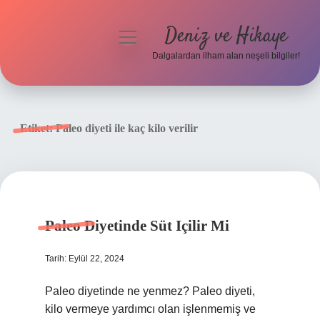
Deniz ve Hikaye
menüyü
aç
Dalgalardan ilham alan neşeli bilgiler!
Anasayfa
Gizlilik Politikası
Etiket:
Paleo diyeti ile kaç kilo verilir
Yasal Uyarı
Hakkımızda
Paleo Diyetinde Süt Içilir Mi
Tarih: Eylül 22, 2024
Paleo diyetinde ne yenmez? Paleo diyeti,
kilo vermeye yardımcı olan işlenmemiş ve