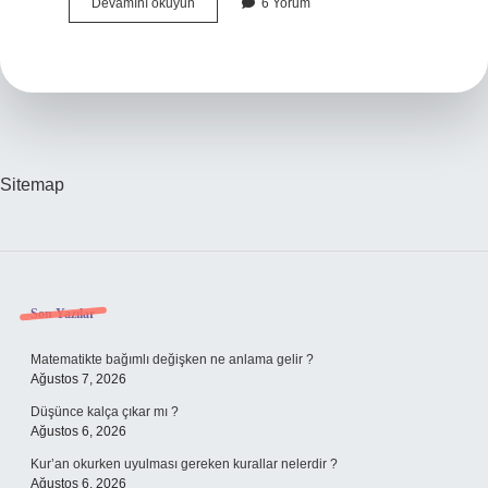
Paleo
Devamını okuyun
6 Yorum
Diyetinde
Süt
Içilir
Mi
Sitemap
Sidebar
Son Yazılar
Matematikte bağımlı değişken ne anlama gelir ?
Ağustos 7, 2026
Düşünce kalça çıkar mı ?
Ağustos 6, 2026
Kur’an okurken uyulması gereken kurallar nelerdir ?
Ağustos 6, 2026