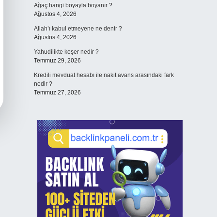
Ağaç hangi boyayla boyanır ?
Ağustos 4, 2026
Allah’ı kabul etmeyene ne denir ?
Ağustos 4, 2026
Yahudilikte koşer nedir ?
Temmuz 29, 2026
Kredili mevduat hesabı ile nakit avans arasındaki fark
nedir ?
Temmuz 27, 2026