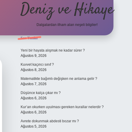
Deniz ve Hikaye
Dalgalardan ilham alan neşeli bilgiler!
Sidebar
Son Yazılar
ilbet yeni giriş
ilbet yeni giriş
grandoperabet
betexpe
Yeni bir hayata alışmak ne kadar sürer ?
Ağustos 9, 2026
Kuvvet kaçıncı sınıf ?
Ağustos 8, 2026
Matematikte bağımlı değişken ne anlama gelir ?
Ağustos 7, 2026
Düşünce kalça çıkar mı ?
Ağustos 6, 2026
Kur’an okurken uyulması gereken kurallar nelerdir ?
Ağustos 6, 2026
Avrete dokunmak abdesti bozar mı ?
Ağustos 5, 2026