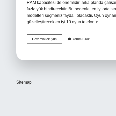
RAM kapasitesi de önemlidir; arka planda çalışa
fazla yük bindirecektir. Bu nedenle, en iyi orta 
modelleri seçmeniz faydalı olacaktır. Oyun oynam
güzelleştirecek en iyi 10 oyun telefonu:…
Oyuncu
Devamını okuyun
Yorum Bırak
Telefonu
Nedir
Sitemap