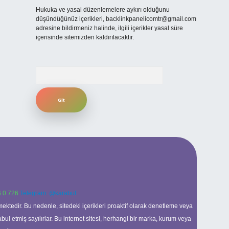
Hukuka ve yasal düzenlemelere aykırı olduğunu
düşündüğünüz içerikleri,
backlinkpanelicomtr@gmail.com
adresine bildirmeniz halinde, ilgili içerikler yasal süre
içerisinde sitemizden kaldırılacaktır.
Arama
 0 726
Telegram: @karabul
ektedir. Bu nedenle, sitedeki içerikleri proaktif olarak denetleme veya
 etmiş sayılırlar. Bu internet sitesi, herhangi bir marka, kurum veya