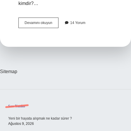
kimdir?…
Osmanlıların
Devamını okuyun
14 Yorum
Atası
Kimdir
Sitemap
Sidebar
Son Yazılar
Yeni bir hayata alışmak ne kadar sürer ?
Ağustos 9, 2026