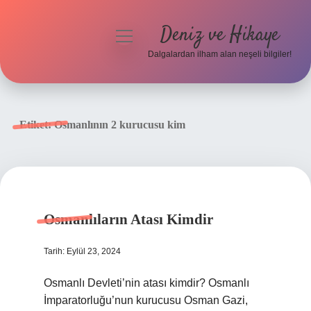
Deniz ve Hikaye
menüyü
aç
Dalgalardan ilham alan neşeli bilgiler!
Anasayfa
Gizlilik Politikası
Etiket:
Osmanlının 2 kurucusu kim
Yasal Uyarı
Hakkımızda
Osmanlıların Atası Kimdir
Tarih: Eylül 23, 2024
Osmanlı Devleti’nin atası kimdir? Osmanlı
İmparatorluğu’nun kurucusu Osman Gazi,