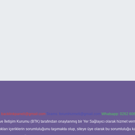
:
backlinkpaneli@gmail.com
Teams:
forumhizmeti@gmail.com
Whatsapp: 0262 606
ve İletişim Kurumu (BTK) tarafından onaylanmış bir Yer Sağlayıcı olarak hizmet verm
rı içeriklerin sorumluluğunu taşımakta olup, siteye üye olarak bu sorumluluğu kabul