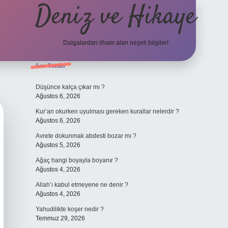
Deniz ve Hikaye
Dalgalardan ilham alan neşeli bilgiler!
Sidebar
Son Yazılar
ilbet yeni giriş
ilbet yeni giriş
grandoperabet
betexpe
Düşünce kalça çıkar mı ?
Ağustos 6, 2026
Kur’an okurken uyulması gereken kurallar nelerdir ?
Ağustos 6, 2026
Avrete dokunmak abdesti bozar mı ?
Ağustos 5, 2026
Ağaç hangi boyayla boyanır ?
Ağustos 4, 2026
Allah’ı kabul etmeyene ne denir ?
Ağustos 4, 2026
Yahudilikte koşer nedir ?
Temmuz 29, 2026