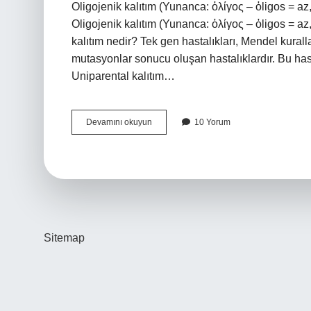
Oligojenik kalıtım (Yunanca: ὀλίγος – ὀligos = az, 
Oligojenik kalıtım (Yunanca: ὀλίγος – ὀligos = az, 
kalıtım nedir? Tek gen hastalıkları, Mendel kurall
mutasyonlar sonucu oluşan hastalıklardır. Bu hasta
Uniparental kalıtım…
Monogenik
Devamını okuyun
10 Yorum
Kalıtım
Nedir
Sitemap