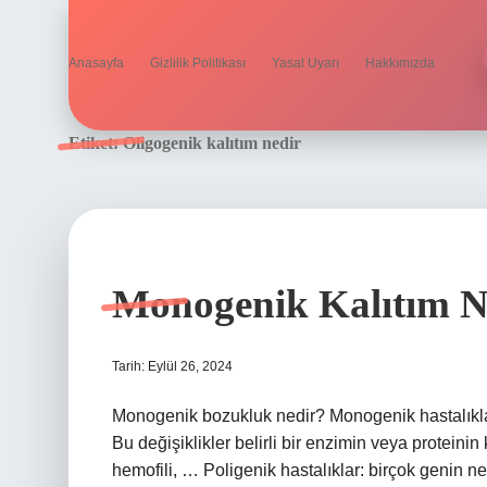
Anasayfa
Gizlilik Politikası
Yasal Uyarı
Hakkımızda
Etiket:
Oligogenik kalıtım nedir
Monogenik Kalıtım N
Tarih: Eylül 26, 2024
Monogenik bozukluk nedir? Monogenik hastalıklar:
Bu değişiklikler belirli bir enzimin veya proteini
hemofili, … Poligenik hastalıklar: birçok genin n