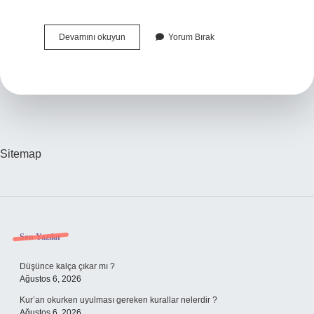
Maaş
Devamını okuyun
Yorum Bırak
Terekeye
Dahil
Mi
Sitemap
Sidebar
Son Yazılar
Düşünce kalça çıkar mı ?
Ağustos 6, 2026
Kur’an okurken uyulması gereken kurallar nelerdir ?
Ağustos 6, 2026