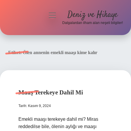
Deniz ve Hikaye
menüyü
aç
Dalgalardan ilham alan neşeli bilgiler!
Anasayfa
Gizlilik Politikası
Etiket:
Ölen annenin emekli maaşı kime kalır
Yasal Uyarı
Hakkımızda
Maaş Terekeye Dahil Mi
Tarih: Kasım 9, 2024
Emekli maaşı terekeye dahil mi? Miras
reddedilse bile, ölenin aylığı ve maaşı