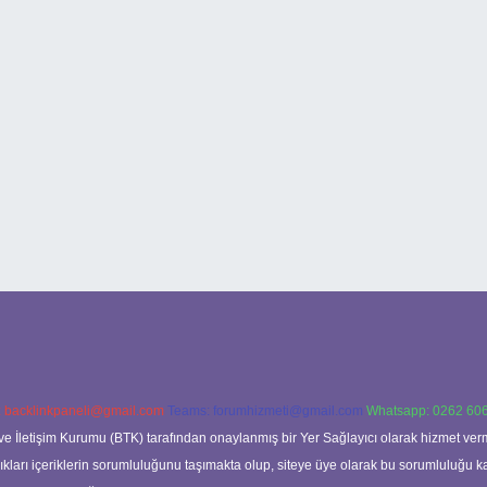
:
backlinkpaneli@gmail.com
Teams:
forumhizmeti@gmail.com
Whatsapp: 0262 606
ve İletişim Kurumu (BTK) tarafından onaylanmış bir Yer Sağlayıcı olarak hizmet verm
rı içeriklerin sorumluluğunu taşımakta olup, siteye üye olarak bu sorumluluğu kabul