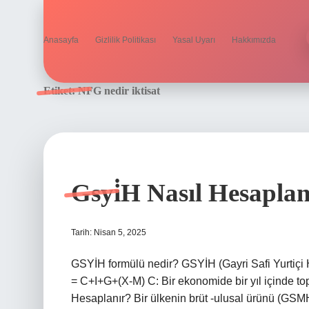
Anasayfa
Gizlilik Politikası
Yasal Uyarı
Hakkımızda
Etiket:
NFG nedir iktisat
Gsyi̇H Nasıl Hesapla
Tarih: Nisan 5, 2025
GSYİH formülü nedir? GSYİH (Gayri Safi Yurtiçi
= C+I+G+(X-M) C: Bir ekonomide bir yıl içinde topl
Hesaplanır? Bir ülkenin brüt -ulusal ürünü (GSMH)