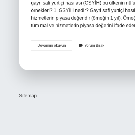
gayri safi yurtiçi hasılası (GSYİH) bu ülkenin nüf
örnekleri? 1. GSYİH nedir? Gayri safi yurtiçi hasıl
hizmetlerin piyasa değeridir (örneğin 1 yıl). Örneğ
tüm mal ve hizmetlerin piyasa değerini ifade ede
Gsyi̇H
Devamını okuyun
Yorum Bırak
Nasıl
Hesaplanır
Örnek
Sitemap