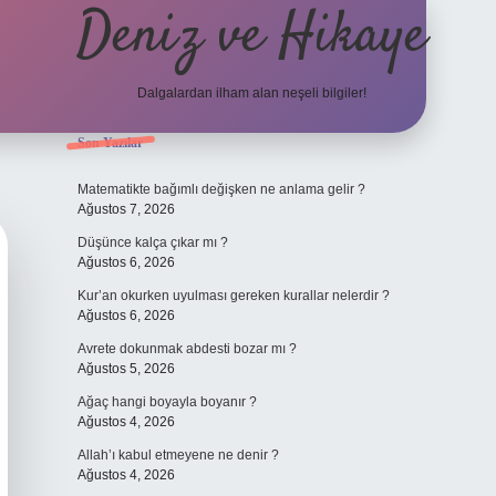
Deniz ve Hikaye
Dalgalardan ilham alan neşeli bilgiler!
Sidebar
Son Yazılar
ilbet yeni giriş
ilbet yeni giriş
grandoperabet
betexpe
Matematikte bağımlı değişken ne anlama gelir ?
Ağustos 7, 2026
Düşünce kalça çıkar mı ?
Ağustos 6, 2026
Kur’an okurken uyulması gereken kurallar nelerdir ?
Ağustos 6, 2026
Avrete dokunmak abdesti bozar mı ?
Ağustos 5, 2026
Ağaç hangi boyayla boyanır ?
Ağustos 4, 2026
Allah’ı kabul etmeyene ne denir ?
Ağustos 4, 2026