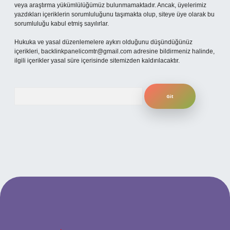
veya araştırma yükümlülüğümüz bulunmamaktadır. Ancak, üyelerimiz
yazdıkları içeriklerin sorumluluğunu taşımakta olup, siteye üye olarak bu
sorumluluğu kabul etmiş sayılırlar.
Hukuka ve yasal düzenlemelere aykırı olduğunu düşündüğünüz
içerikleri,
backlinkpanelicomtr@gmail.com
adresine bildirmeniz halinde,
ilgili içerikler yasal süre içerisinde sitemizden kaldırılacaktır.
Arama
t
betexper