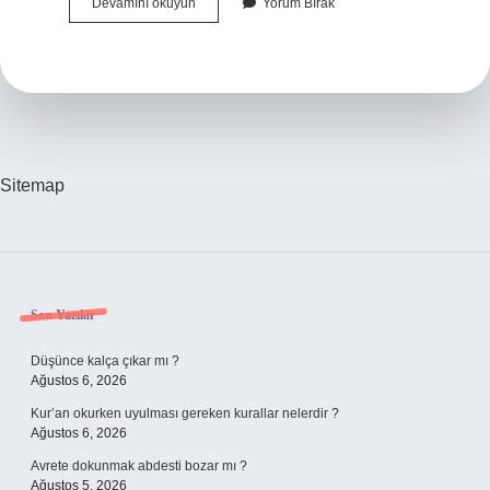
Balon
Devamını okuyun
Yorum Bırak
Nasıl
Havada
Duruyor
Sitemap
Sidebar
Son Yazılar
Düşünce kalça çıkar mı ?
Ağustos 6, 2026
Kur’an okurken uyulması gereken kurallar nelerdir ?
Ağustos 6, 2026
Avrete dokunmak abdesti bozar mı ?
Ağustos 5, 2026