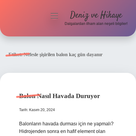
Deniz ve Hikaye
menüyü
aç
Dalgalardan ilham alan neşeli bilgiler!
Anasayfa
Gizlilik Politikası
Etiket:
Nefesle şişirilen balon kaç gün dayanır
Yasal Uyarı
Hakkımızda
Balon Nasıl Havada Duruyor
Tarih: Kasım 20, 2024
Balonların havada durması için ne yapmalı?
Hidrojenden sonra en hafif element olan