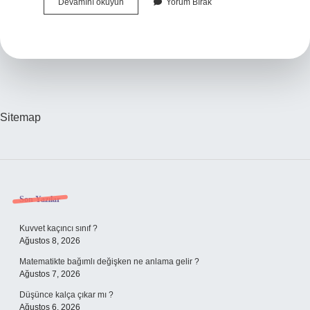
Muhit
Devamını okuyun
Yorum Bırak
Hangi
Dil
Sitemap
Sidebar
Son Yazılar
Kuvvet kaçıncı sınıf ?
Ağustos 8, 2026
Matematikte bağımlı değişken ne anlama gelir ?
Ağustos 7, 2026
Düşünce kalça çıkar mı ?
Ağustos 6, 2026