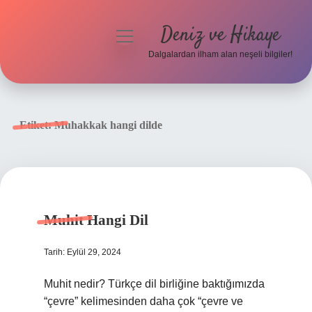
Deniz ve Hikaye
menüyü
aç
Dalgalardan ilham alan neşeli bilgiler!
Anasayfa
Gizlilik Politikası
Etiket:
Muhakkak hangi dilde
Yasal Uyarı
Hakkımızda
Muhit Hangi Dil
Tarih: Eylül 29, 2024
Muhit nedir? Türkçe dil birliğine baktığımızda
“çevre” kelimesinden daha çok “çevre ve